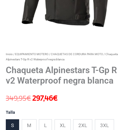
Inicio
/
EQUIPAMIENTO MOTERO
/
CHAQUETAS DE CORDURA PARA MOTO
/ Chaqueta
Alpinestars T-Gp R v2 Waterproof negra blanca
Chaqueta Alpinestars T-Gp R
v2 Waterproof negra blanca
349,95
€
297,46
€
Talla
S
M
L
XL
2XL
3XL