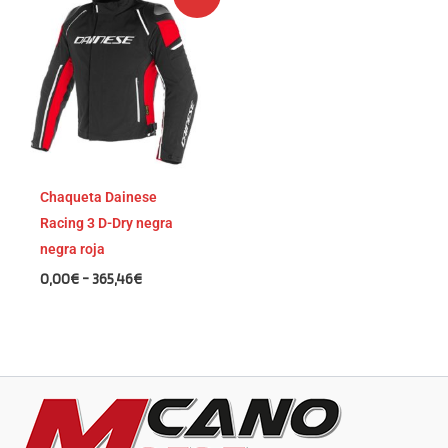
de
precios:
desde
0,00€
hasta
365,46€
Chaqueta Dainese
Racing 3 D-Dry negra
negra roja
0,00
€
-
365,46
€