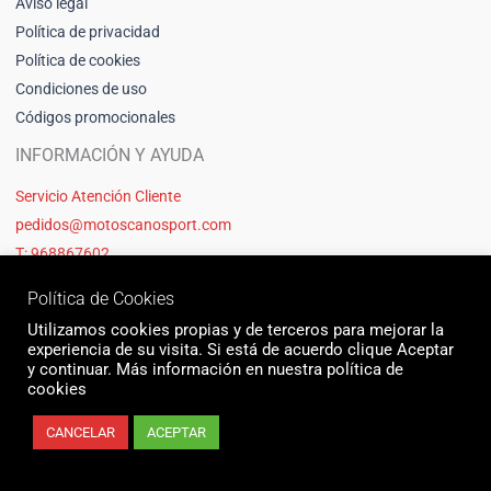
Aviso legal
Política de privacidad
Política de cookies
Condiciones de uso
Códigos promocionales
INFORMACIÓN Y AYUDA
Servicio Atención Cliente
pedidos@motoscanosport.com
T: 968867602
Política de Cookies
Utilizamos cookies propias y de terceros para mejorar la
experiencia de su visita. Si está de acuerdo clique Aceptar
y continuar. Más información en nuestra política de
cookies
CANCELAR
ACEPTAR
© 2026 Motos Cano Sport | Sitio web creado y mantenido por Unika web
& seo