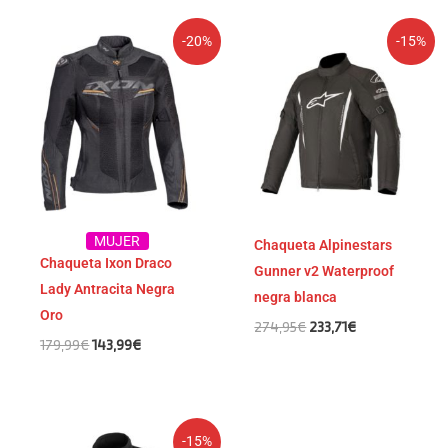
El
El
El
El
-20%
-15%
precio
precio
precio
precio
original
actual
original
actual
era:
es:
era:
es:
179,99€.
143,99€.
274,95€.
233,71€.
MUJER
Chaqueta Alpinestars
Chaqueta Ixon Draco
Gunner v2 Waterproof
Lady Antracita Negra
negra blanca
Oro
274,95
€
233,71
€
179,99
€
143,99
€
Rango
-15%