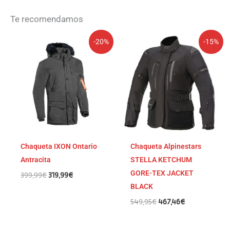
Te recomendamos
El
El
El
El
-20%
-15%
precio
precio
precio
precio
original
actual
original
actual
era:
es:
era:
es:
399,99€.
319,99€.
549,95€.
467,46€.
Chaqueta IXON Ontario
Chaqueta Alpinestars
Antracita
STELLA KETCHUM
GORE-TEX JACKET
399,99
€
319,99
€
BLACK
549,95
€
467,46
€