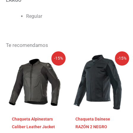
LARGO
Regular
Te recomendamos
El
El
El
El
-15%
-15%
precio
precio
precio
precio
original
actual
original
actual
era:
es:
era:
es:
589,95€.
501,46€.
449,95€.
382,46€.
Chaqueta Alpinestars
Chaqueta Dainese
Caliber Leather Jacket
RAZÓN 2 NEGRO