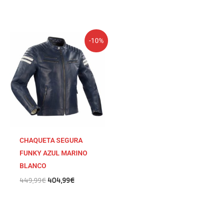
El
El
-10%
precio
precio
original
actual
era:
es:
449,99€.
404,99€.
CHAQUETA SEGURA
FUNKY AZUL MARINO
BLANCO
449,99
€
404,99
€