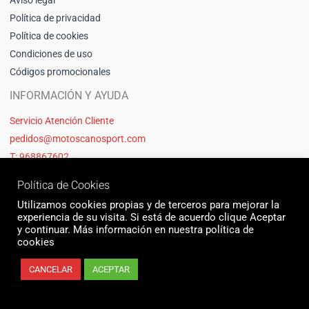
Política de privacidad
Política de cookies
Condiciones de uso
Códigos promocionales
INFORMACIÓN Y AYUDA
Servicio Atención Cliente
pedidos@motoscanosport.com
T: 968867602
Política de Cookies
Utilizamos cookies propias y de terceros para mejorar la
experiencia de su visita. Si está de acuerdo clique Aceptar
y continuar. Más información en nuestra política de
cookies
CANCELAR
ACEPTAR
© 2026 Motos Cano Sport | Sitio web creado y mantenido por Unika web
& seo