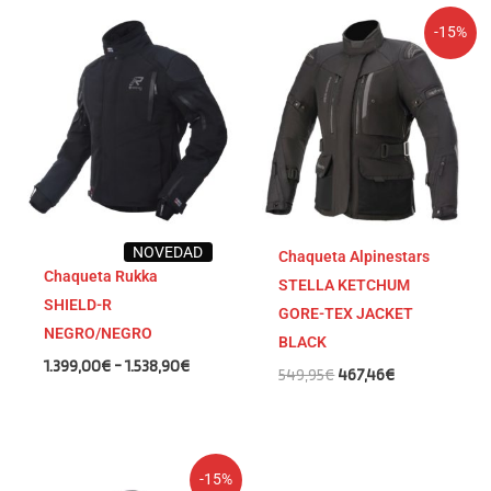
Rango
El
El
-15%
de
precio
precio
precios:
original
actual
desde
era:
es:
1.399,00€
549,95€.
467,46€.
hasta
1.538,90€
NOVEDAD
Chaqueta Alpinestars
Chaqueta Rukka
STELLA KETCHUM
SHIELD-R
GORE-TEX JACKET
NEGRO/NEGRO
BLACK
1.399,00
€
-
1.538,90
€
549,95
€
467,46
€
El
El
-15%