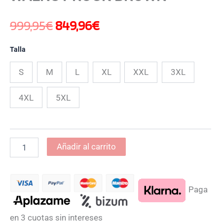
999,95
€
849,96
€
Talla
S
M
L
XL
XXL
3XL
4XL
5XL
Añadir al carrito
Paga
en 3 cuotas sin intereses