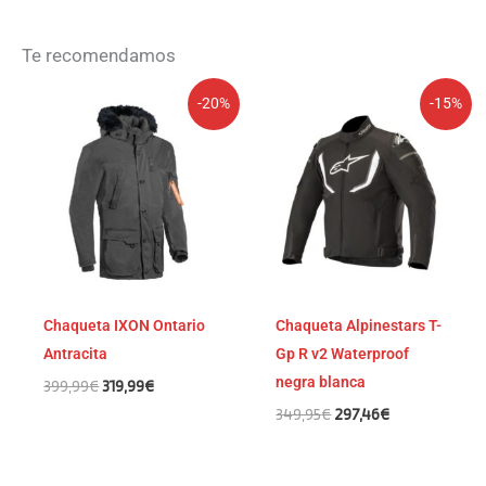
Te recomendamos
El
El
El
El
-20%
-15%
precio
precio
precio
precio
original
actual
original
actual
era:
es:
era:
es:
399,99€.
319,99€.
349,95€.
297,46€.
Chaqueta IXON Ontario
Chaqueta Alpinestars T-
Antracita
Gp R v2 Waterproof
negra blanca
399,99
€
319,99
€
349,95
€
297,46
€