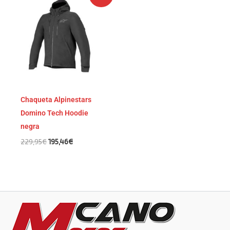
precio
precio
original
actual
era:
es:
229,95€.
195,46€.
Chaqueta Alpinestars
Domino Tech Hoodie
negra
229,95
€
195,46
€