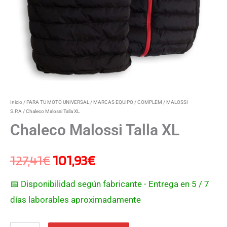
Inicio
/
PARA TU MOTO UNIVERSAL
/
MARCAS EQUIPO / COMPLEM
/
MALOSSI
S.P.A
/ Chaleco Malossi Talla XL
Chaleco Malossi Talla XL
127,41
€
101,93
€
📅 Disponibilidad según fabricante - Entrega en 5 / 7
días laborables aproximadamente