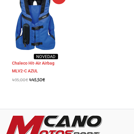
precio
precio
original
actual
era:
es:
495,00€.
445,50€.
NOVEDAD
Chaleco Hit-Air Airbag
MLV2-C AZUL
495,00
€
445,50
€