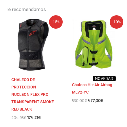
Te recomendamos
El
El
El
El
-15%
-10%
precio
precio
precio
precio
original
actual
original
actual
era:
es:
era:
es:
204,95€.
174,21€.
530,00€.
477,00€.
NOVEDAD
CHALECO DE
Chaleco Hit-Air Airbag
PROTECCIÓN
MLV2-YC
NUCLEON FLEX PRO
530,00
€
477,00
€
TRANSPARENT SMOKE
RED BLACK
204,95
€
174,21
€