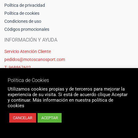
Política de privacidad
Política de cookies
Condiciones de uso
Códigos promocionales
INFORMACIÓN Y AYUDA
Servicio Atención Cliente
pedidos@motoscanosport.com
T: 968867602
Política de Cookies
Utilizamos cookies propias y de terceros para mejorar la
experiencia de su visita. Si está de acuerdo clique Aceptar
y continuar. Más información en nuestra política de
cookies
CANCELAR
ACEPTAR
© 2026 Motos Cano Sport | Sitio web creado y mantenido por Unika web
& seo