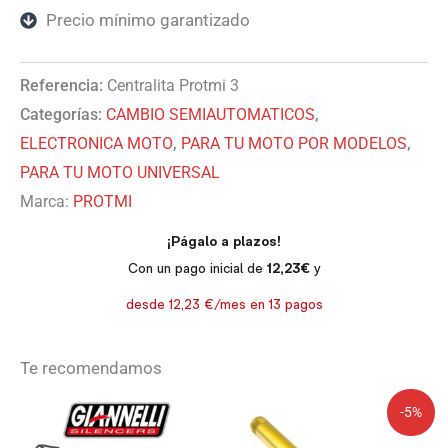
Precio mínimo garantizado
Referencia:
Centralita Protmi 3
Categorías:
CAMBIO SEMIAUTOMATICOS
,
ELECTRONICA MOTO
,
PARA TU MOTO POR MODELOS
,
PARA TU MOTO UNIVERSAL
Marca:
PROTMI
Te recomendamos
El
El
-5%
precio
precio
original
actual