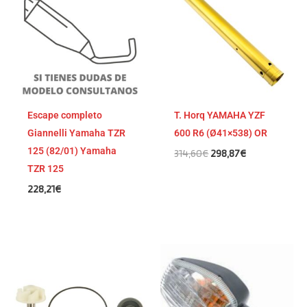
era:
es:
314,60€.
298,87€.
Escape completo
T. Horq YAMAHA YZF
Giannelli Yamaha TZR
600 R6 (Ø41×538) OR
125 (82/01) Yamaha
314,60
€
298,87
€
TZR 125
228,21
€