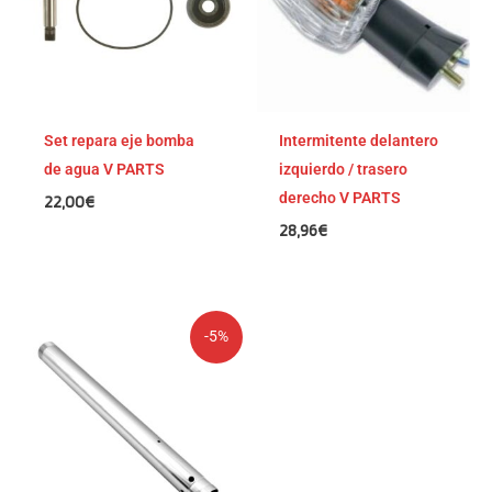
Set repara eje bomba
Intermitente delantero
de agua V PARTS
izquierdo / trasero
derecho V PARTS
22,00
€
28,96
€
El
El
-5%
precio
precio
original
actual
era:
es:
211,75€.
201,16€.