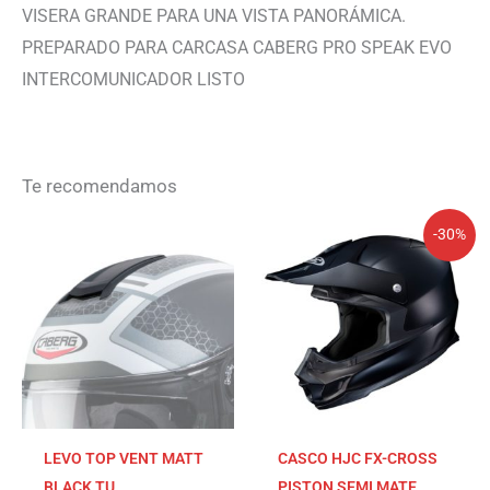
VISERA GRANDE PARA UNA VISTA PANORÁMICA.
PREPARADO PARA CARCASA CABERG PRO SPEAK EVO
INTERCOMUNICADOR LISTO
Te recomendamos
El
El
-30%
precio
precio
original
actual
era:
es:
219,90€.
153,93€.
LEVO TOP VENT MATT
CASCO HJC FX-CROSS
BLACK TU
PISTON SEMI MATE