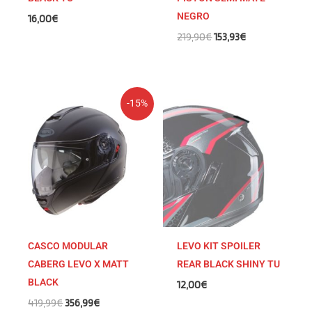
NEGRO
16,00
€
219,90
€
153,93
€
El
El
-15%
precio
precio
original
actual
era:
es:
419,99€.
356,99€.
CASCO MODULAR
LEVO KIT SPOILER
CABERG LEVO X MATT
REAR BLACK SHINY TU
BLACK
12,00
€
419,99
€
356,99
€