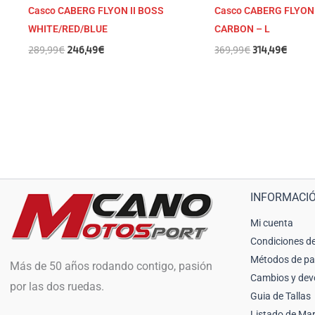
Casco CABERG FLYON II BOSS
Casco CABERG FLYON 
WHITE/RED/BLUE
CARBON – L
289,99
€
246,49
€
369,99
€
314,49
€
INFORMACI
Mi cuenta
Condiciones de
Métodos de p
Más de 50 años rodando contigo, pasión
Cambios y dev
por las dos ruedas.
Guia de Tallas
Listado de Ma