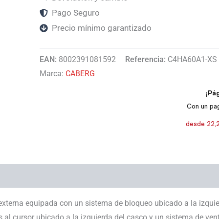
Pago Seguro
Precio mínimo garantizado
EAN:
8002391081592
Referencia:
C4HA60A1-XS
Marca:
CABERG
externa equipada con un sistema de bloqueo ubicado a la izquierd
ias al cursor ubicado a la izquierda del casco y un sistema de ve