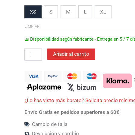
era:
es:
XS
S
M
L
XL
259,99€.
220,99€.
LIMPIAR
📅 Disponibilidad según fabricante - Entrega en 5 / 7 
Añadir al carrito
P
¿Lo has visto más barato? Solicita precio mínim
Envío Gratis en pedidos superiores a 60€
Cambio de talla
Devolución y cambio