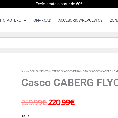
Envío gratis a partir de 60€
NTO MOTERO
OFF-ROAD
ACCESORIOS/REPUESTOS
ZON
Casco
Inicio
/
EQUIPAMIENTO MOTERO
/
CASCOS PARA MOTO
/
CASCOS CABERG
/
CA
El
El
CABERG
Casco CABERG FLYO
FLYON
II
precio
precio
WHITE
cantidad
259,99
€
220,99
€
original
actual
Talla