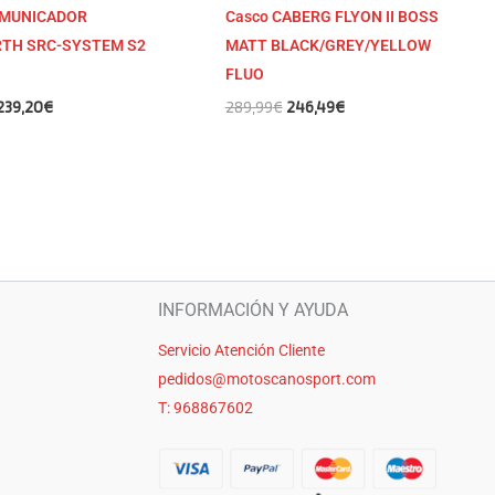
OMUNICADOR
Casco CABERG FLYON II BOSS
TH SRC-SYSTEM S2
MATT BLACK/GREY/YELLOW
FLUO
239,20
€
289,99
€
246,49
€
INFORMACIÓN Y AYUDA
Servicio Atención Cliente
pedidos@motoscanosport.com
T: 968867602