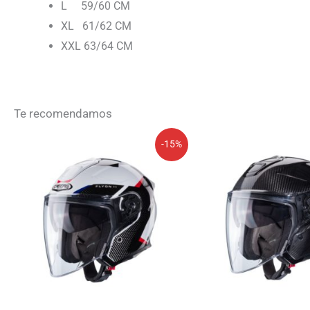
L 59/60 CM
XL 61/62 CM
XXL 63/64 CM
Te recomendamos
El
El
El
El
-15%
precio
precio
precio
precio
original
actual
original
actua
era:
es:
era:
es:
289,99€.
246,49€.
369,99€.
314,49