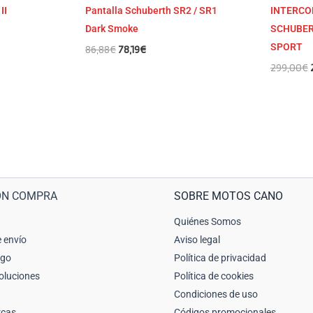
II
Pantalla Schuberth SR2 / SR1
INTERC
Dark Smoke
SCHUBER
SPORT
86,88
€
78,19
€
299,00
€
ÓN COMPRA
SOBRE MOTOS CANO
Quiénes Somos
 envío
Aviso legal
ago
Política de privacidad
oluciones
Política de cookies
Condiciones de uso
rcas
Códigos promocionales