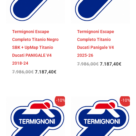
Termignoni Escape
Termignoni Escape
Completo Titanio Negro
Completo Titanio
SBK + UpMap Titanio
Ducati Panigale V4
Ducati PANIGALE V4
2025-26
2018-24
7.986,00
€
7.187,40
€
7.986,00
€
7.187,40
€
El
El
El
El
-10%
-10%
precio
precio
precio
precio
original
actual
original
actual
era:
es:
era:
es:
7.986,00€.
7.187,40€.
7.865,00€.
7.078,