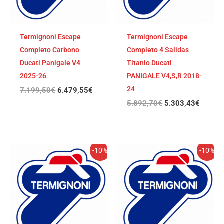
Termignoni Escape
Termignoni Escape
Completo Carbono
Completo 4 Salidas
Ducati Panigale V4
Titanio Ducati
2025-26
PANIGALE V4,S,R 2018-
24
7.199,50
€
6.479,55
€
5.892,70
€
5.303,43
€
El
El
El
El
-10%
-10%
precio
precio
precio
precio
original
actual
original
actual
era:
es:
era:
es:
5.726,93€.
5.154,24€.
5.566,00€.
5.009,