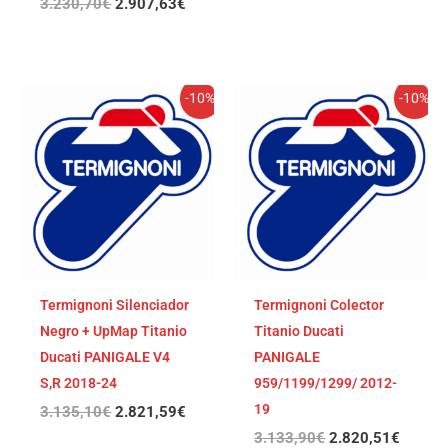
3.230,70
€
2.907,63
€
El
El
El
El
-10%
-10%
precio
precio
precio
precio
original
actual
original
actual
era:
es:
era:
es:
3.135,10€.
2.821,59€.
3.133,90€.
2.820,
Termignoni Silenciador
Termignoni Colector
Negro + UpMap Titanio
Titanio Ducati
Ducati PANIGALE V4
PANIGALE
S,R 2018-24
959/1199/1299/ 2012-
19
3.135,10
€
2.821,59
€
3.133,90
€
2.820,51
€