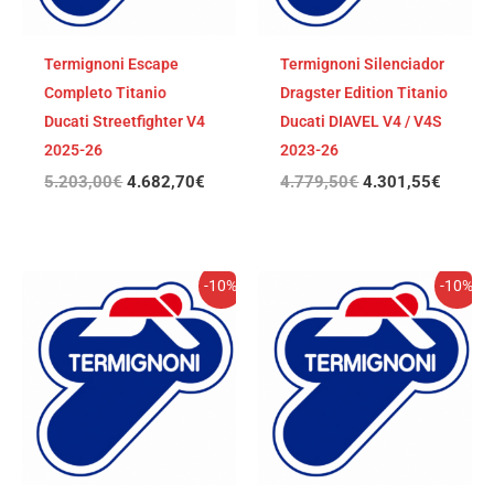
Termignoni Escape
Termignoni Silenciador
Completo Titanio
Dragster Edition Titanio
Ducati Streetfighter V4
Ducati DIAVEL V4 / V4S
2025-26
2023-26
5.203,00
€
4.682,70
€
4.779,50
€
4.301,55
€
El
El
El
El
-10%
-10%
precio
precio
precio
precio
original
actual
original
actual
era:
es:
era:
es:
4.717,79€.
4.246,01€.
4.234,99€.
3.811,