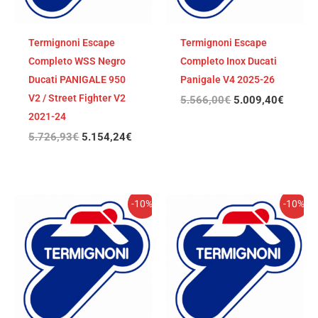
Termignoni Escape
Termignoni Escape
Completo WSS Negro
Completo Inox Ducati
Ducati PANIGALE 950
Panigale V4 2025-26
V2 / Street Fighter V2
5.566,00
€
5.009,40
€
2021-24
5.726,93
€
5.154,24
€
El
El
El
El
-10%
-10%
precio
precio
precio
precio
original
actual
original
actual
era:
es:
era:
es:
5.565,99€.
5.009,39€.
5.527,28€.
4.974,