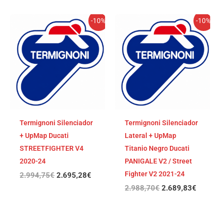
El
El
El
El
-10%
-10%
precio
precio
precio
precio
original
actual
original
actual
era:
es:
era:
es:
2.994,75€.
2.695,28€.
2.988,70€.
2.689,
Termignoni Silenciador
Termignoni Silenciador
+ UpMap Ducati
Lateral + UpMap
STREETFIGHTER V4
Titanio Negro Ducati
2020-24
PANIGALE V2 / Street
Fighter V2 2021-24
2.994,75
€
2.695,28
€
2.988,70
€
2.689,83
€