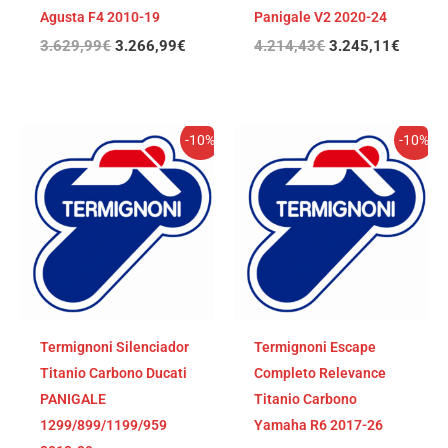
Agusta F4 2010-19
Panigale V2 2020-24
3.629,99
€
3.266,99
€
4.214,43
€
3.245,11
€
El
El
El
El
-10%
-10%
precio
precio
precio
precio
original
actual
original
actual
era:
es:
era:
es:
3.460,59€.
3.114,53€.
3.444,87€.
3.100,
Termignoni Silenciador
Termignoni Escape
Titanio Carbono Ducati
Completo Relevance
PANIGALE
Titanio Carbono
1299/899/1199/959
Yamaha R6 2017-26