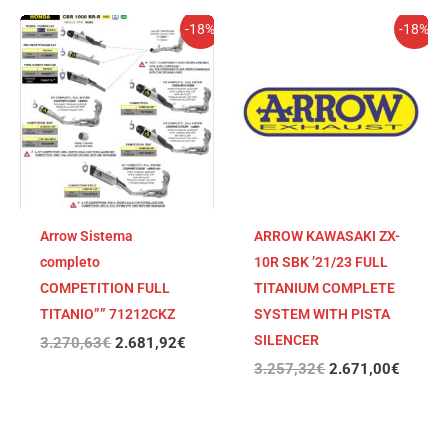
El
El
El
El
-18%
-18%
precio
precio
precio
precio
original
actual
original
actual
era:
es:
era:
es:
3.270,63€.
2.681,92€.
3.257,32€.
2.671,
Arrow Sistema
ARROW KAWASAKI ZX-
completo
10R SBK ’21/23 FULL
COMPETITION FULL
TITANIUM COMPLETE
TITANIO”” 71212CKZ
SYSTEM WITH PISTA
SILENCER
3.270,63
€
2.681,92
€
3.257,32
€
2.671,00
€