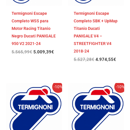
Termignoni Escape
Termignoni Escape
Completo WSS para
Completo SBK + UpMap
Motor Racing Titanio
Titanio Ducati
Negro Ducati PANIGALE
PANIGALE V4 –
950 V2 2021-24
STREETFIGHTER V4
2018-24
5.565,99
€
5.009,39
€
5.527,28
€
4.974,55
€
El
El
El
El
-10%
-10%
precio
precio
precio
precio
original
actual
original
actual
era:
es:
era:
es:
5.203,00€.
4.682,70€.
4.779,50€.
4.301,