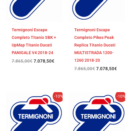
Termignoni Escape
Termignoni Escape
Completo Titanio SBK +
Completo Pikes Peak
UpMap Titanio Ducati
Replica Titanio Ducati
PANIGALE V4 2018-24
MULTISTRADA 1200-
1260 2018-20
7.865,00
€
7.078,50
€
7.865,00
€
7.078,50
€
El
El
El
El
-10%
-10%
precio
precio
precio
precio
original
actual
original
actual
era:
es:
era:
es:
7.865,00€.
7.078,50€.
7.742,79€.
6.968,