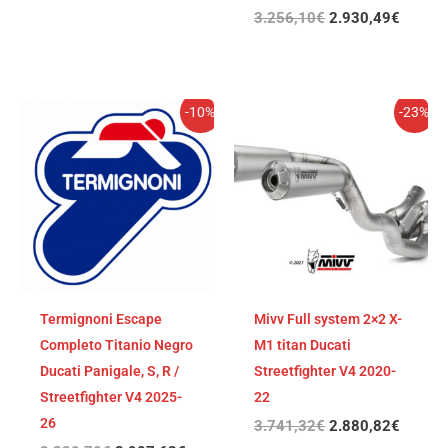
3.256,10
€
2.930,49
€
El
El
El
El
-10%
-23%
precio
precio
precio
precio
original
actual
original
actual
era:
es:
era:
es:
3.230,70€.
2.907,63€.
3.741,32€.
2.880,
Termignoni Escape
Mivv Full system 2×2 X-
Completo Titanio Negro
M1 titan Ducati
Ducati Panigale, S, R /
Streetfighter V4 2020-
Streetfighter V4 2025-
22
26
3.741,32
€
2.880,82
€