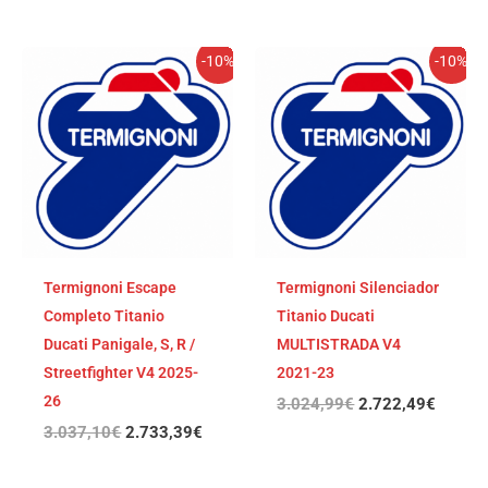
El
El
El
El
-10%
-10%
precio
precio
precio
precio
original
actual
original
actual
era:
es:
era:
es:
3.037,10€.
2.733,39€.
3.024,99€.
2.722,
Termignoni Escape
Termignoni Silenciador
Completo Titanio
Titanio Ducati
Ducati Panigale, S, R /
MULTISTRADA V4
Streetfighter V4 2025-
2021-23
26
3.024,99
€
2.722,49
€
3.037,10
€
2.733,39
€