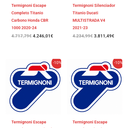
Termignoni Escape
Termignoni Silenciador
Completo Titanio
Titanio Ducati
Carbono Honda CBR
MULTISTRADA V4
1000 2020-24
2021-23
4.717,79
€
4.246,01
€
4.234,99
€
3.811,49
€
El
El
El
El
-10%
-10%
precio
precio
precio
precio
original
actual
original
actual
era:
es:
era:
es:
4.234,99€.
3.811,49€.
3.799,40€.
3.419,
Termignoni Escape
Termignoni Escape