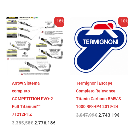
El
El
El
El
-18%
-10%
precio
precio
precio
precio
original
actual
original
actual
era:
es:
era:
es:
3.385,58€.
2.776,18€.
3.047,99€.
2.743,
Arrow Sistema
Termignoni Escape
completo
Completo Relevance
COMPETITION EVO-2
Titanio Carbono BMW S
Full Titanium””
1000 RR-HP4 2019-24
71212PTZ
3.047,99
€
2.743,19
€
3.385,58
€
2.776,18
€