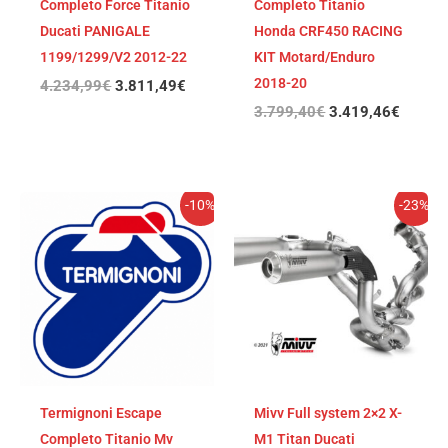
Completo Force Titanio
Completo Titanio
Ducati PANIGALE
Honda CRF450 RACING
1199/1299/V2 2012-22
KIT Motard/Enduro
2018-20
4.234,99
€
3.811,49
€
3.799,40
€
3.419,46
€
El
El
El
El
-10%
-23%
precio
precio
precio
precio
original
actual
original
actual
era:
es:
era:
es:
3.629,99€.
3.266,99€.
4.214,43€.
3.245,
Termignoni Escape
Mivv Full system 2×2 X-
Completo Titanio Mv
M1 Titan Ducati