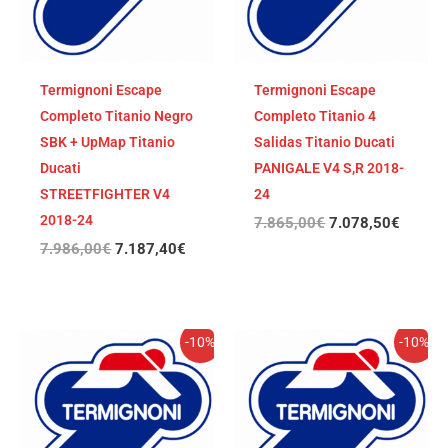
Termignoni Escape
Termignoni Escape
Completo Titanio Negro
Completo Titanio 4
SBK + UpMap Titanio
Salidas Titanio Ducati
Ducati
PANIGALE V4 S,R 2018-
STREETFIGHTER V4
24
2018-24
7.865,00
€
7.078,50
€
7.986,00
€
7.187,40
€
El
El
El
El
-10%
-10%
precio
precio
precio
precio
original
actual
original
actual
era:
es:
era:
es:
7.865,00€.
7.078,50€.
7.865,00€.
7.078,