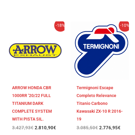
El
El
El
El
-18%
-10%
precio
precio
precio
precio
original
actual
original
actual
era:
es:
era:
es:
3.427,93€.
2.810,90€.
3.085,50€.
2.776,
ARROW HONDA CBR
Termignoni Escape
1000RR ’20/22 FULL
Completo Relevance
TITANIUM DARK
Titanio Carbono
COMPLETE SYSTEM
Kawasaki ZX-10 R 2016-
WITH PISTA SIL.
19
3.427,93
€
2.810,90
€
3.085,50
€
2.776,95
€