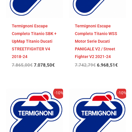
Termignoni Escape
Termignoni Escape
Completo Titanio SBK +
Completo Titanio WSS
UpMap Titanio Ducati
Motor Serie Ducati
STREETFIGHTER V4
PANIGALE V2 / Street
2018-24
Fighter V2 2021-24
7.865,00
€
7.078,50
€
7.742,79
€
6.968,51
€
El
El
El
El
-10%
-10%
precio
precio
precio
precio
original
actual
original
actual
era:
es:
era:
es:
7.199,50€.
6.479,55€.
5.892,70€.
5.303,