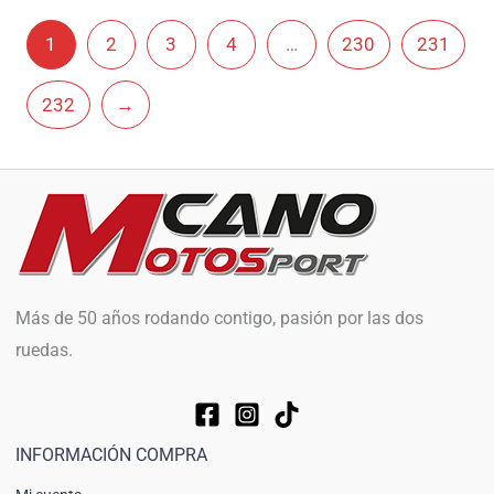
1
2
3
4
…
230
231
232
→
Más de 50 años rodando contigo, pasión por las dos
ruedas.
INFORMACIÓN COMPRA