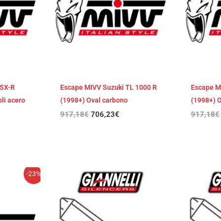
GSX-R
Escape MIVV Suzuki TL 1000 R
Escape M
li acero
(1998+) Oval carbono
(1998+) O
917,18
€
706,23
€
917,18
€
-23%
cio
ual
,77€.