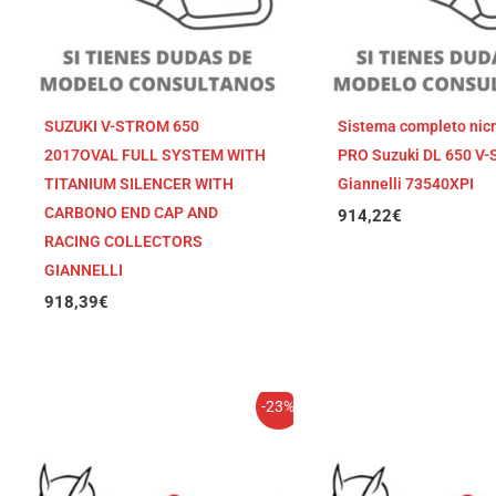
SUZUKI V-STROM 650
Sistema completo nic
2017OVAL FULL SYSTEM WITH
PRO Suzuki DL 650 V
TITANIUM SILENCER WITH
Giannelli 73540XPI
CARBONO END CAP AND
914,22
€
RACING COLLECTORS
GIANNELLI
918,39
€
El
El
El
El
-23%
precio
precio
precio
pre
original
actual
original
act
era:
es:
era:
es:
978,89€.
753,75€.
952,27€.
733