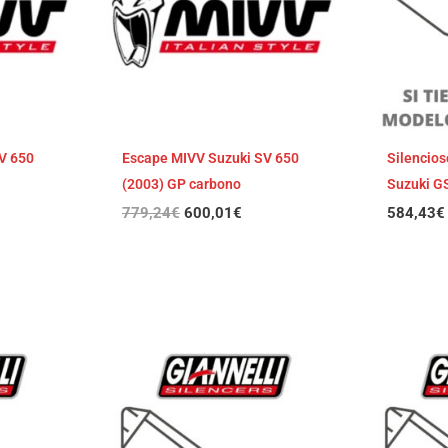
V 650
Escape MIVV Suzuki SV 650
Silencios
(2003) GP carbono
Suzuki G
779,24
€
600,01
€
584,43
€