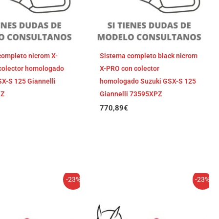
completo nicrom X-
Sistema completo black nicrom
colector homologado
X-PRO con colector
X-S 125 Giannelli
homologado Suzuki GSX-S 125
IZ
Giannelli 73595XPZ
770,89
€
El
El
El
El
-23%
-23%
precio
precio
precio
precio
original
actual
original
actual
era:
es:
era:
es:
917,18€.
706,23€.
917,18€.
706,23€.