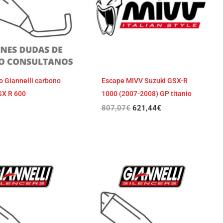
o Giannelli carbono
Escape MIVV Suzuki GSX-R
SX R 600
1000 (2007-2008) GP titanio
807,07
€
621,44
€