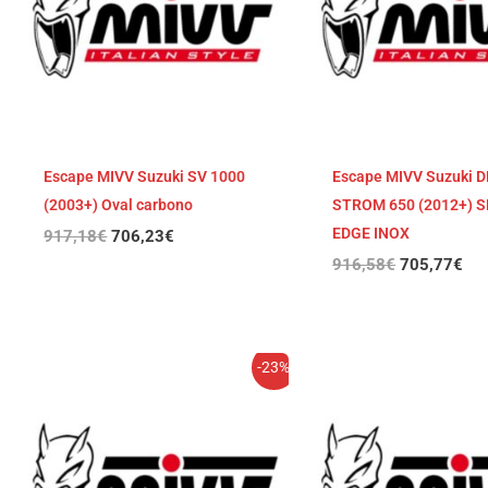
Escape MIVV Suzuki SV 1000
Escape MIVV Suzuki D
(2003+) Oval carbono
STROM 650 (2012+) 
EDGE INOX
917,18
€
706,23
€
916,58
€
705,77
€
El
El
El
El
-23%
precio
precio
precio
pre
original
actual
original
act
era:
es:
era:
es:
805,36€.
620,13€.
805,36€.
620