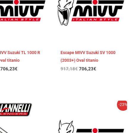
IVV Suzuki TL 1000 R
Escape MIVV Suzuki SV 1000
val titanio
(2003+) Oval titanio
706,23
€
917,18
€
706,23
€
El
El
-23%
precio
precio
original
actual
era:
es:
807,07€.
621,44€.