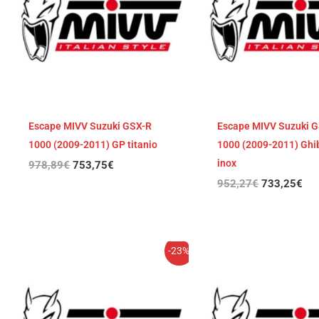
Escape MIVV Suzuki GSX-R
Escape MIVV Suzuki 
1000 (2009-2011) GP titanio
1000 (2009-2011) Ghib
inox
978,89
€
753,75
€
952,27
€
733,25
€
El
El
El
El
-23%
precio
precio
precio
pre
original
actual
original
act
era:
es:
era:
es:
917,18€.
706,23€.
916,58€.
705