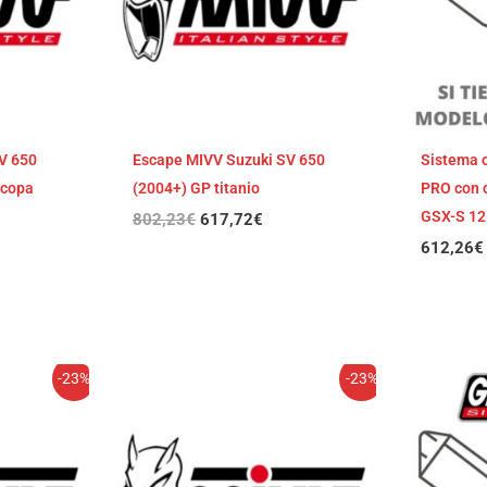
V 650
Escape MIVV Suzuki SV 650
Sistema c
 copa
(2004+) GP titanio
PRO con c
GSX-S 12
802,23
€
617,72
€
612,26
€
El
El
-23%
-23%
cio
precio
precio
ual
original
actual
era:
es:
,01€.
779,24€.
600,01€.