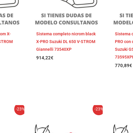
rom X-
Sistema completo nicrom black
Sistema 
-STROM
X-PRO Suzuki DL 650 V-STROM
PRO con 
Giannelli 73540XP
Suzuki GS
73595XP
914,22
€
770,89
€
El
El
-23%
-23%
cio
precio
precio
ual
original
actual
era:
es:
,25€.
917,18€.
706,23€.