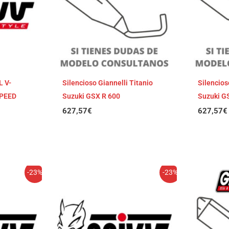
L V-
Silencioso Giannelli Titanio
Silencios
SPEED
Suzuki GSX R 600
Suzuki G
627,57
€
627,57
€
El
El
-23%
-23%
cio
precio
precio
ual
original
actual
era:
es:
,13€.
802,23€.
617,72€.