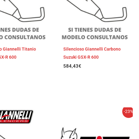
o Giannelli Titanio
Silencioso Giannelli Carbono
SX-R 600
Suzuki GSX-R 600
584,43
€
El
El
-23%
precio
precio
original
actual
era:
es:
735,68€.
566,47€.