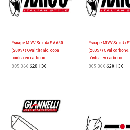
Escape MIVV Suzuki SV 650
Escape MIVV Suzuki S
(2005+) Oval titanio, copa
(2005+) Oval carbono,
cónica en carbono
cónica en carbono
805,36
€
620,13
€
805,36
€
620,13
€
El
El
precio
pre
original
act
era:
es:
779,24€.
600