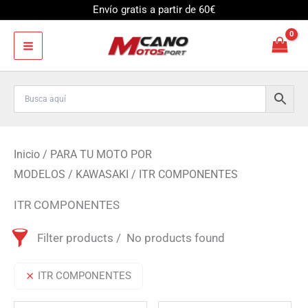
Ir
Envío gratis a partir de 60€
al
contenido
Inicio
/
PARA TU MOTO POR
MODELOS
/
KAWASAKI
/ ITR COMPONENTES
ITR COMPONENTES
Filter products
No products found
ITR COMPONENTES