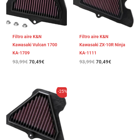
Filtro aire K&N
Filtro aire K&N
Kawasaki Vulcan 1700
Kawasaki ZX-10R Ninja
KA-1709
KA-1111
93,99
€
70,49
€
93,99
€
70,49
€
El
El
-25%
precio
precio
original
actual
era:
es:
93,99€.
70,49€.