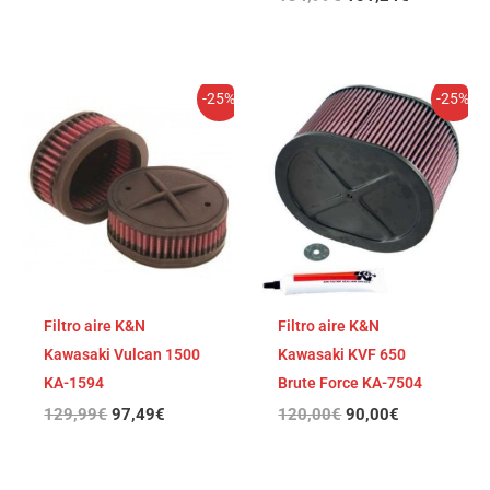
El
El
El
El
-25%
-25%
precio
precio
precio
precio
original
actual
original
actual
era:
es:
era:
es:
129,99€.
97,49€.
120,00€.
90,00€.
Filtro aire K&N
Filtro aire K&N
Kawasaki Vulcan 1500
Kawasaki KVF 650
KA-1594
Brute Force KA-7504
129,99
€
97,49
€
120,00
€
90,00
€