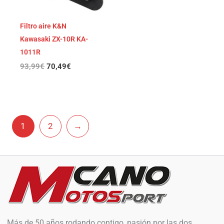
Filtro aire K&N
Kawasaki ZX-10R KA-
1011R
93,99
€
70,49
€
1
2
→
Más de 50 años rodando contigo, pasión por las dos