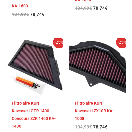
KA-1603
104,99
€
78,74
€
104,99
€
78,74
€
El
El
El
El
-25%
-25%
precio
precio
precio
precio
original
actual
original
actual
era:
es:
era:
es:
104,99€.
78,74€.
104,99€.
78,74€.
Filtro aire K&N
Filtro aire K&N
Kawasaki GTR 1400
Kawasaki ZX10R KA-
Concours ZZR 1400 KA-
1008
1406
104,99
€
78,74
€