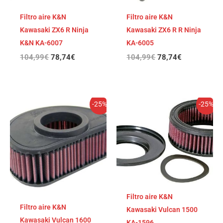
Filtro aire K&N
Filtro aire K&N
Kawasaki ZX6 R Ninja
Kawasaki ZX6 R R Ninja
K&N KA-6007
KA-6005
104,99
€
78,74
€
104,99
€
78,74
€
El
El
El
El
-25%
-25%
precio
precio
precio
precio
original
actual
original
actual
era:
es:
era:
es:
104,99€.
78,74€.
104,99€.
78,74€.
Filtro aire K&N
Filtro aire K&N
Kawasaki Vulcan 1500
Kawasaki Vulcan 1600
KA-1596