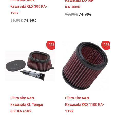
Kawasaki ZX-10R
Kawasaki KLX 300 KA-
KA1008R
1287
99,99
€
74,99
€
99,99
€
74,99
€
El
El
El
El
-25%
-25%
precio
precio
precio
precio
original
actual
original
actual
era:
es:
era:
es:
93,99€.
70,49€.
93,99€.
70,49€.
Filtro aire K&N
Filtro aire K&N
Kawasaki KL Tengai
Kawasaki ZRX 1100 KA-
650 KA-6589
1199