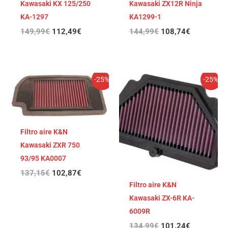
Kawasaki KX 125/250
Kawasaki ZX12R Ninja
KA-1297
KA1299-1
149,99
€
112,49
€
144,99
€
108,74
€
El
El
El
El
-25%
-25%
precio
precio
precio
precio
original
actual
original
actual
era:
es:
era:
es:
137,15€.
102,87€.
134,99€.
101,24€.
Filtro aire K&N
Kawasaki ZXR 750
93/95 KA0007
137,15
€
102,87
€
Filtro aire K&N
Kawasaki ZX-6R KA-
6009R
134,99
€
101,24
€