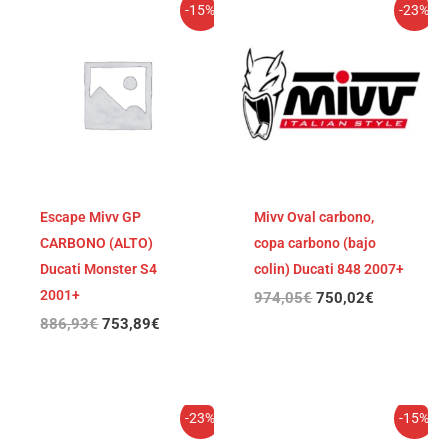
El
El
El
El
-15%
-23%
precio
precio
precio
precio
original
actual
original
actual
era:
es:
era:
es:
886,93€.
753,89€.
974,05€.
750,02€.
Escape Mivv GP
Mivv Oval carbono,
CARBONO (ALTO)
copa carbono (bajo
Ducati Monster S4
colin) Ducati 848 2007+
2001+
974,05
€
750,02
€
886,93
€
753,89
€
El
El
El
El
-23%
-15%
precio
precio
precio
precio