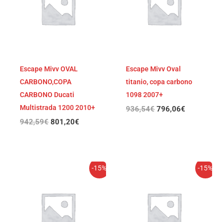
942,59€.
801,20€.
936,54€.
796,06€.
Escape Mivv OVAL
Escape Mivv Oval
CARBONO,COPA
titanio, copa carbono
CARBONO Ducati
1098 2007+
Multistrada 1200 2010+
936,54
€
796,06
€
942,59
€
801,20
€
El
El
El
El
-15%
-15%
precio
precio
precio
precio
original
actual
original
actual
era:
es:
era:
es:
936,54€.
796,06€.
926,86€.
787,83€.