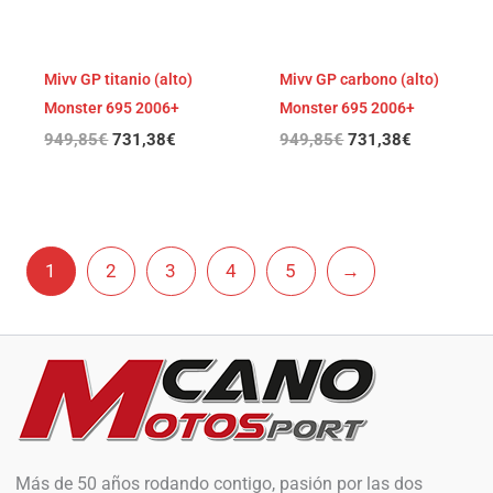
Mivv GP titanio (alto)
Mivv GP carbono (alto)
Monster 695 2006+
Monster 695 2006+
949,85
€
731,38
€
949,85
€
731,38
€
1
2
3
4
5
→
Más de 50 años rodando contigo, pasión por las dos