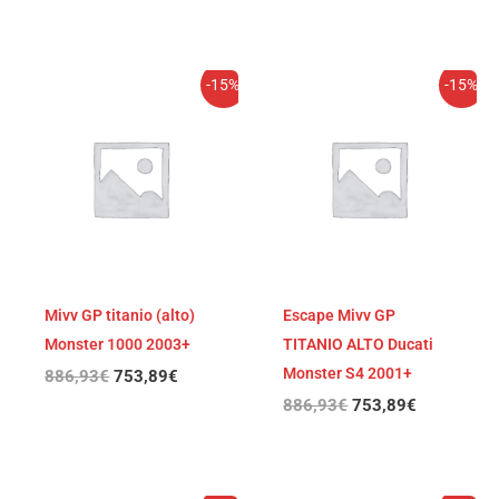
El
El
El
El
-15%
-15%
precio
precio
precio
precio
original
actual
original
actual
era:
es:
era:
es:
886,93€.
753,89€.
886,93€.
753,89€.
Mivv GP titanio (alto)
Escape Mivv GP
Monster 1000 2003+
TITANIO ALTO Ducati
Monster S4 2001+
886,93
€
753,89
€
886,93
€
753,89
€