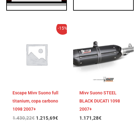
El
El
-15%
precio
precio
original
actual
era:
es:
1.430,22€.
1.215,69€.
Escape Mivv Suono full
Mivv Suono STEEL
titanium, copa carbono
BLACK DUCATI 1098
1098 2007+
2007+
1.430,22
€
1.215,69
€
1.171,28
€