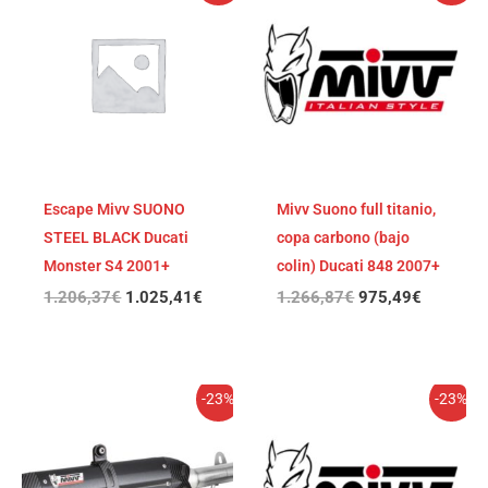
original
actual
original
actual
era:
es:
era:
es:
1.206,37€.
1.025,41€.
1.266,87€.
975,49€
Escape Mivv SUONO
Mivv Suono full titanio,
STEEL BLACK Ducati
copa carbono (bajo
Monster S4 2001+
colin) Ducati 848 2007+
1.206,37
€
1.025,41
€
1.266,87
€
975,49
€
El
El
El
El
-23%
-23%
precio
precio
precio
precio
original
actual
original
actual
era:
es:
era:
es:
1.242,67€.
956,86€.
1.218,47€.
938,22€