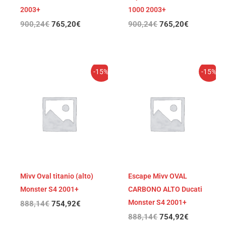
2003+
1000 2003+
900,24
€
765,20
€
900,24
€
765,20
€
El
El
El
El
-15%
-15%
precio
precio
precio
precio
original
actual
original
actual
era:
es:
era:
es:
888,14€.
754,92€.
888,14€.
754,92€.
Mivv Oval titanio (alto)
Escape Mivv OVAL
Monster S4 2001+
CARBONO ALTO Ducati
Monster S4 2001+
888,14
€
754,92
€
888,14
€
754,92
€