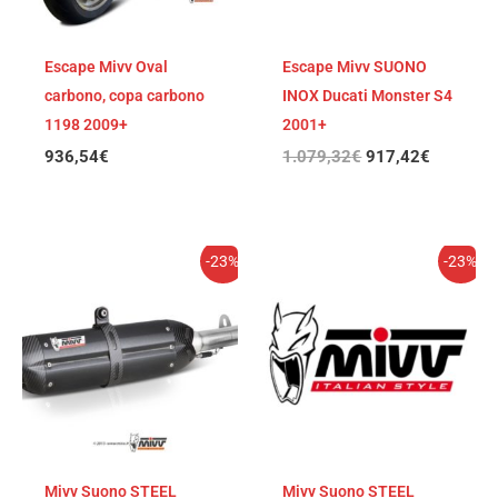
Escape Mivv Oval
Escape Mivv SUONO
carbono, copa carbono
INOX Ducati Monster S4
1198 2009+
2001+
936,54
€
1.079,32
€
917,42
€
El
El
El
El
-23%
-23%
precio
precio
precio
precio
original
actual
original
actual
era:
es:
era:
es:
1.182,99€.
910,90€.
1.182,99€.
910,90€
Mivv Suono STEEL
Mivv Suono STEEL