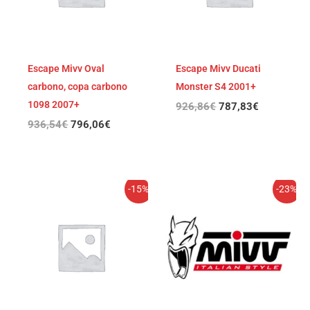
Escape Mivv Oval
Escape Mivv Ducati
carbono, copa carbono
Monster S4 2001+
1098 2007+
926,86
€
787,83
€
936,54
€
796,06
€
El
El
El
El
-15%
-23%
precio
precio
precio
precio
original
actual
original
actual
era:
es:
era:
es:
926,86€.
787,83€.
1.015,57€.
781,99€