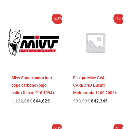
El
El
El
El
-23%
-15%
precio
precio
precio
precio
original
actual
original
actual
era:
es:
era:
es:
1.122,88€.
864,62€.
990,99€.
842,34€.
Mivv Suono acero inox,
Escape Mivv OVAL
copa carbono (bajo
CARBONO Ducati
colin) Ducati 916 1994+
Multistrada 1100 2006+
1.122,88
€
864,62
€
990,99
€
842,34
€
El
El
El
El
-23%
-23%