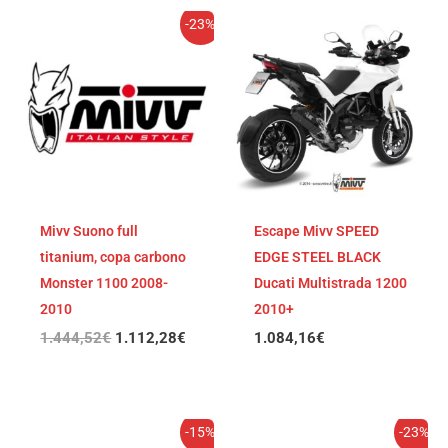
El
El
-23%
precio
precio
original
actual
era:
es:
1.444,52€.
1.112,28€.
Mivv Suono full
Escape Mivv SPEED
titanium, copa carbono
EDGE STEEL BLACK
Monster 1100 2008-
Ducati Multistrada 1200
2010
2010+
1.444,52
€
1.112,28
€
1.084,16
€
El
El
El
El
-15%
-23%
precio
precio
precio
precio