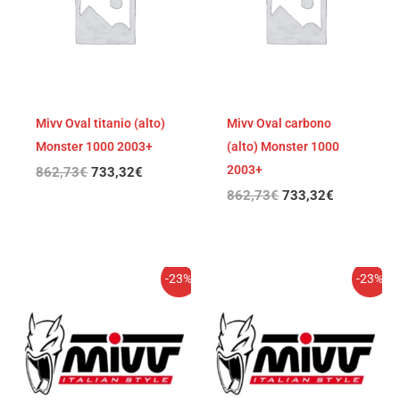
862,73€.
733,32€.
862,73€.
733,32€.
Mivv Oval titanio (alto)
Mivv Oval carbono
Monster 1000 2003+
(alto) Monster 1000
2003+
862,73
€
733,32
€
862,73
€
733,32
€
El
El
El
El
-23%
-23%
precio
precio
precio
precio
original
actual
original
actual
era:
es:
era:
es:
949,85€.
731,38€.
949,85€.
731,38€.