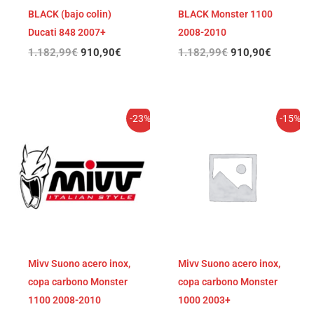
BLACK (bajo colin)
BLACK Monster 1100
Ducati 848 2007+
2008-2010
1.182,99
€
910,90
€
1.182,99
€
910,90
€
El
El
El
El
-23%
-15%
precio
precio
precio
precio
original
actual
original
actual
era:
es:
era:
es:
1.182,99€.
910,90€.
1.047,86€.
890,68€
Mivv Suono acero inox,
Mivv Suono acero inox,
copa carbono Monster
copa carbono Monster
1100 2008-2010
1000 2003+