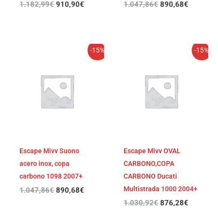
1.182,99
€
910,90
€
1.047,86
€
890,68
€
El
El
El
El
-15%
-15%
precio
precio
precio
precio
original
actual
original
actual
era:
es:
era:
es:
1.047,86€.
890,68€.
1.030,92€.
876,28€
Escape Mivv Suono
Escape Mivv OVAL
acero inox, copa
CARBONO,COPA
carbono 1098 2007+
CARBONO Ducati
Multistrada 1000 2004+
1.047,86
€
890,68
€
1.030,92
€
876,28
€