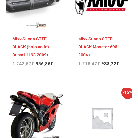
Mivv Suono STEEL
Mivv Suono STEEL
BLACK (bajo colín)
BLACK Monster 695
Ducati 1198 2009+
2006+
1.242,67
€
956,86
€
1.218,47
€
938,22
€
El
El
-15%
precio
precio
original
actual
era:
es:
1.079,32€.
917,42€