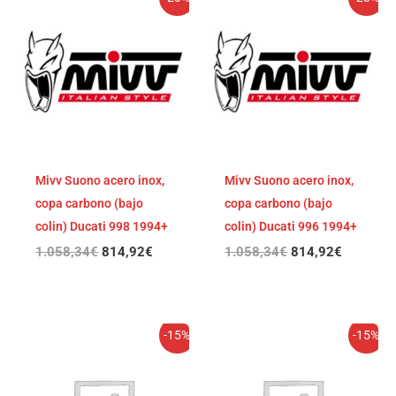
precio
precio
precio
precio
original
actual
original
actual
era:
es:
era:
es:
1.058,34€.
814,92€.
1.058,34€.
814,92€
Mivv Suono acero inox,
Mivv Suono acero inox,
copa carbono (bajo
copa carbono (bajo
colin) Ducati 998 1994+
colin) Ducati 996 1994+
1.058,34
€
814,92
€
1.058,34
€
814,92
€
El
El
El
El
-15%
-15%
precio
precio
precio
precio
original
actual
original
actual
era:
es:
era:
es: