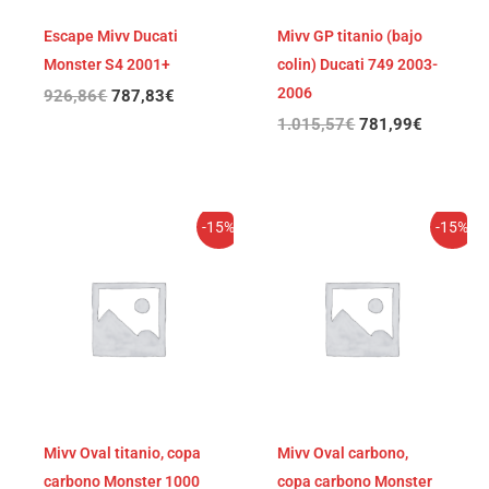
Escape Mivv Ducati
Mivv GP titanio (bajo
Monster S4 2001+
colin) Ducati 749 2003-
2006
926,86
€
787,83
€
1.015,57
€
781,99
€
El
El
El
El
-15%
-15%
precio
precio
precio
precio
original
actual
original
actual
era:
es:
era:
es:
900,24€.
765,20€.
900,24€.
765,20€.
Mivv Oval titanio, copa
Mivv Oval carbono,
carbono Monster 1000
copa carbono Monster