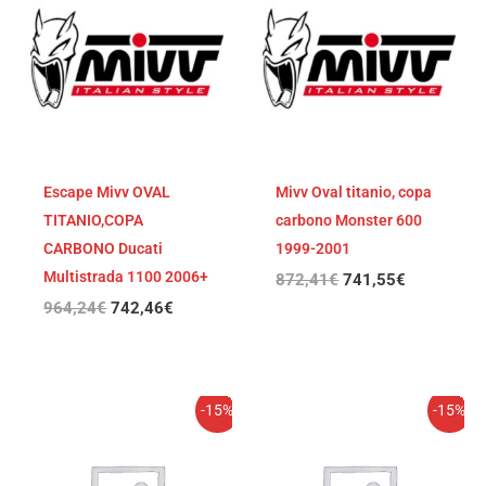
original
actual
original
actual
era:
es:
era:
es:
964,24€.
742,46€.
872,41€.
741,55€.
Escape Mivv OVAL
Mivv Oval titanio, copa
TITANIO,COPA
carbono Monster 600
CARBONO Ducati
1999-2001
Multistrada 1100 2006+
872,41
€
741,55
€
964,24
€
742,46
€
El
El
El
El
-15%
-15%
precio
precio
precio
precio
original
actual
original
actual
era:
es:
era:
es: