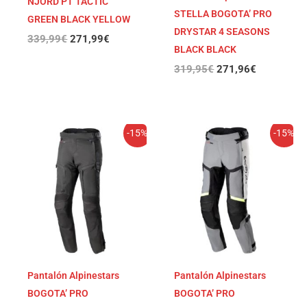
NJORD PT TACTIC
STELLA BOGOTA’ PRO
GREEN BLACK YELLOW
DRYSTAR 4 SEASONS
339,99
€
271,99
€
BLACK BLACK
319,95
€
271,96
€
El
El
El
El
-15%
-15%
precio
precio
precio
precio
original
actual
original
actual
era:
es:
era:
es:
319,95€.
271,96€.
319,95€.
271,96€.
Pantalón Alpinestars
Pantalón Alpinestars
BOGOTA’ PRO
BOGOTA’ PRO