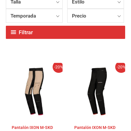
Talla
Estilo
Temporada
Precio
Filtrar
El
El
El
El
-20%
-20%
precio
precio
precio
precio
original
actual
original
actual
era:
es:
era:
es:
399,99€.
319,99€.
399,99€.
319,99€.
Pantalón IXON M-SKD
Pantalón IXON M-SKD