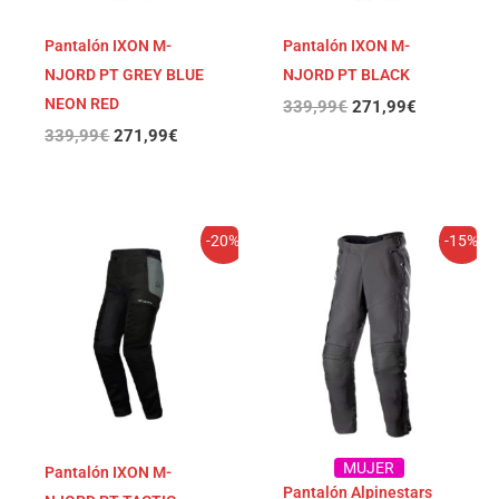
Pantalón IXON M-
Pantalón IXON M-
NJORD PT GREY BLUE
NJORD PT BLACK
NEON RED
339,99
€
271,99
€
339,99
€
271,99
€
El
El
El
El
-20%
-15%
precio
precio
precio
precio
original
actual
original
actual
era:
es:
era:
es:
339,99€.
271,99€.
319,95€.
271,96€.
MUJER
Pantalón IXON M-
Pantalón Alpinestars