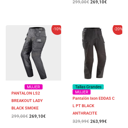
299,00
€
269,10
€
El
El
El
El
-10%
-20%
precio
precio
precio
precio
original
actual
original
actual
era:
es:
era:
es:
299,00€.
269,10€.
329,99€.
263,99€.
MUJER
Tallas Grandes
MUJER
PANTALON LS2
Pantalón Ixon EDDAS C
BREAKOUT LADY
L PT BLACK
BLACK SMOKE
ANTHRACITE
299,00
€
269,10
€
329,99
€
263,99
€