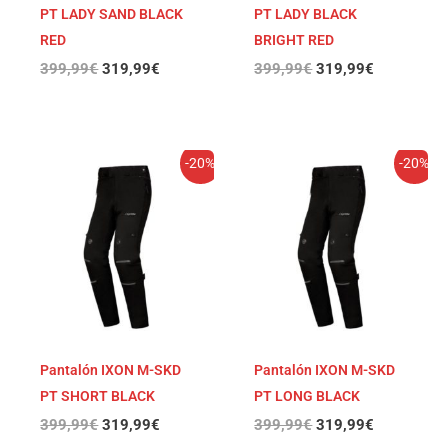
PT LADY SAND BLACK
PT LADY BLACK
RED
BRIGHT RED
399,99
€
319,99
€
399,99
€
319,99
€
El
El
El
El
-20%
-20%
precio
precio
precio
precio
original
actual
original
actual
era:
es:
era:
es:
399,99€.
319,99€.
399,99€.
319,99€.
Pantalón IXON M-SKD
Pantalón IXON M-SKD
PT SHORT BLACK
PT LONG BLACK
399,99
€
319,99
€
399,99
€
319,99
€