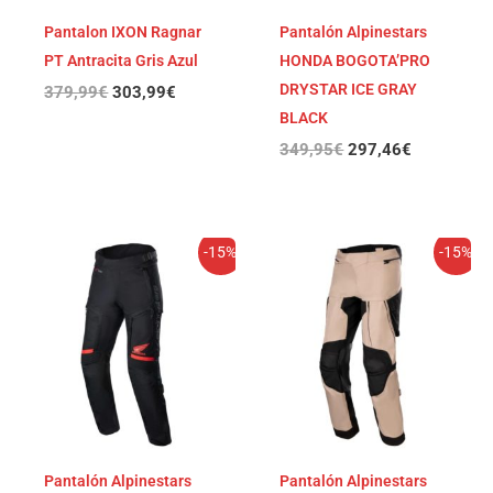
Pantalon IXON Ragnar
Pantalón Alpinestars
PT Antracita Gris Azul
HONDA BOGOTA’PRO
DRYSTAR ICE GRAY
379,99
€
303,99
€
BLACK
349,95
€
297,46
€
El
El
El
El
-15%
-15%
precio
precio
precio
precio
original
actual
original
actual
era:
es:
era:
es:
349,95€.
297,46€.
339,95€.
288,96€.
Pantalón Alpinestars
Pantalón Alpinestars