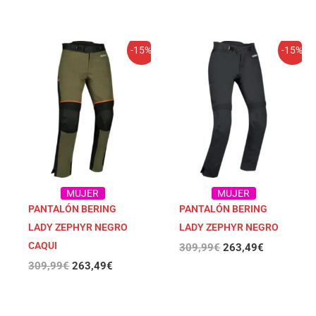
El
El
El
El
-15%
-15%
precio
precio
precio
precio
original
actual
original
actual
era:
es:
era:
es:
309,99€.
263,49€.
309,99€.
263,49€.
MUJER
MUJER
PANTALÓN BERING
PANTALÓN BERING
LADY ZEPHYR NEGRO
LADY ZEPHYR NEGRO
CAQUI
309,99
€
263,49
€
309,99
€
263,49
€