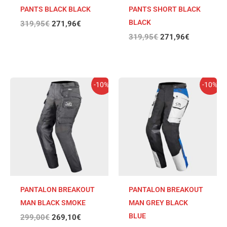
PANTS BLACK BLACK
PANTS SHORT BLACK
BLACK
319,95
€
271,96
€
319,95
€
271,96
€
El
El
El
El
-10%
-10%
precio
precio
precio
precio
original
actual
original
actual
era:
es:
era:
es:
299,00€.
269,10€.
299,00€.
269,10€.
PANTALON BREAKOUT
PANTALON BREAKOUT
MAN BLACK SMOKE
MAN GREY BLACK
BLUE
299,00
€
269,10
€