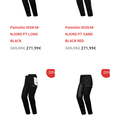
Pantalón IXON M-
Pantalón IXON M-
NJORD PT LONG
NJORD PT SAND
BLACK
BLACK RED
339,99
€
271,99
€
339,99
€
271,99
€
El
El
El
El
-20%
-20%
precio
precio
precio
precio
original
actual
original
actual
era:
es:
era:
es:
339,99€.
271,99€.
339,99€.
271,99€.