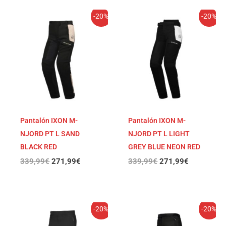
El
El
El
El
-20%
-20%
precio
precio
precio
precio
original
actual
original
actual
era:
es:
era:
es:
339,99€.
271,99€.
339,99€.
271,99€.
Pantalón IXON M-
Pantalón IXON M-
NJORD PT L SAND
NJORD PT L LIGHT
BLACK RED
GREY BLUE NEON RED
339,99
€
271,99
€
339,99
€
271,99
€
El
El
El
El
-20%
-20%
precio
precio
precio
precio
original
actual
original
actual