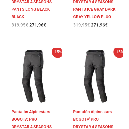
DRYSTAR 4 SEASONS
DRYSTAR 4 SEASONS
PANTS LONG BLACK
PANTS ICE GRAY DARK
BLACK
GRAY YELLOW FLUO
319,95
€
271,96
€
319,95
€
271,96
€
El
El
El
El
-15%
-15%
precio
precio
precio
precio
original
actual
original
actual
era:
es:
era:
es:
319,95€.
271,96€.
319,95€.
271,96€.
Pantalón Alpinestars
Pantalón Alpinestars
BOGOTA’ PRO
BOGOTA’ PRO
DRYSTAR 4 SEASONS
DRYSTAR 4 SEASONS