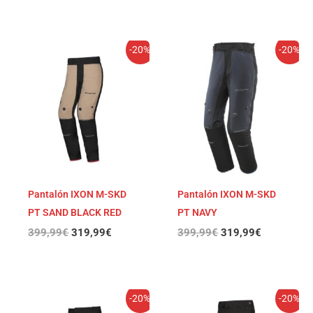
El
El
El
El
-20%
-20%
precio
precio
precio
precio
original
actual
original
actual
era:
es:
era:
es:
399,99€.
319,99€.
399,99€.
319,99€.
Pantalón IXON M-SKD
Pantalón IXON M-SKD
PT SAND BLACK RED
PT NAVY
399,99
€
319,99
€
399,99
€
319,99
€
El
El
El
El
-20%
-20%
precio
precio
precio
precio