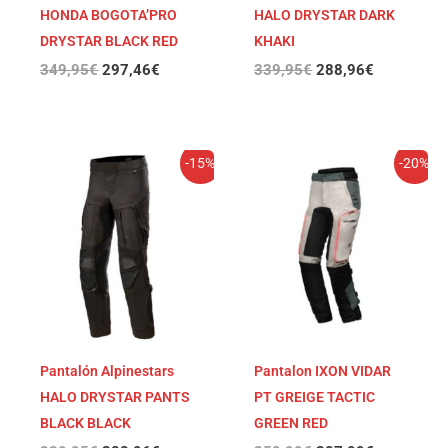
HONDA BOGOTA’PRO
HALO DRYSTAR DARK
DRYSTAR BLACK RED
KHAKI
349,95
€
297,46
€
339,95
€
288,96
€
El
El
El
El
-15%
-20%
precio
precio
precio
precio
original
actual
original
actual
era:
es:
era:
es:
339,95€.
288,96€.
359,99€.
287,99€.
Pantalón Alpinestars
Pantalon IXON VIDAR
HALO DRYSTAR PANTS
PT GREIGE TACTIC
BLACK BLACK
GREEN RED