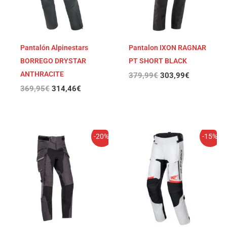
Pantalón Alpinestars
Pantalon IXON RAGNAR
BORREGO DRYSTAR
PT SHORT BLACK
ANTHRACITE
379,99
€
303,99
€
369,95
€
314,46
€
El
El
El
El
-20%
-15%
precio
precio
precio
precio
original
actual
original
actual
era:
es:
era:
es:
379,99€.
303,99€.
349,95€.
297,46€.