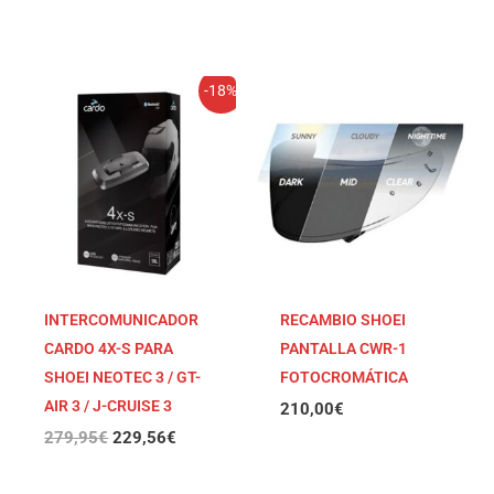
El
El
-18%
precio
precio
original
actual
era:
es:
279,95€.
229,56€.
INTERCOMUNICADOR
RECAMBIO SHOEI
CARDO 4X-S PARA
PANTALLA CWR-1
SHOEI NEOTEC 3 / GT-
FOTOCROMÁTICA
AIR 3 / J-CRUISE 3
210,00
€
279,95
€
229,56
€