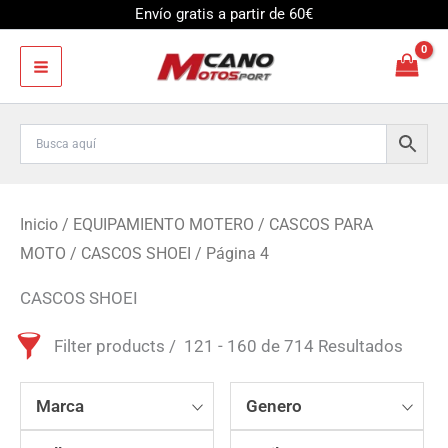
Ir
Envío gratis a partir de 60€
al
contenido
Inicio
/
EQUIPAMIENTO MOTERO
/
CASCOS PARA
MOTO
/
CASCOS SHOEI
/ Página 4
CASCOS SHOEI
Filter products
121 - 160 de 714 Resultados
Marca
Genero