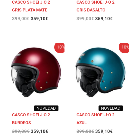
CASCO SHOEI J·O 2
CASCO SHOEI J·O 2
GRIS PLATA MATE
GRIS BASALTO
399,00
€
359,10
€
399,00
€
359,10
€
El
El
El
El
-10%
-10%
precio
precio
precio
precio
original
actual
original
actual
era:
es:
era:
es:
399,00€.
359,10€.
399,00€.
359,10€.
NOVEDAD
NOVEDAD
CASCO SHOEI J·O 2
CASCO SHOEI J·O 2
BURDEOS
AZUL
399,00
€
359,10
€
399,00
€
359,10
€