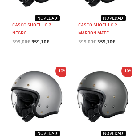
NOVEDAD
NOVEDAD
CASCO SHOEI J·O 2
CASCO SHOEI J·O 2
NEGRO
MARRON MATE
399,00
€
359,10
€
399,00
€
359,10
€
El
El
El
El
-10%
-10%
precio
precio
precio
precio
original
actual
original
actual
era:
es:
era:
es:
399,00€.
359,10€.
399,00€.
359,10€.
NOVEDAD
NOVEDAD