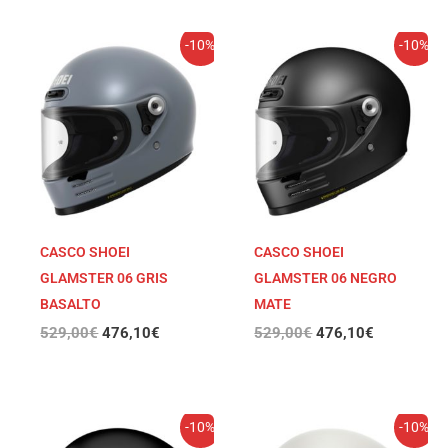
El
El
El
El
-10%
-10%
precio
precio
precio
precio
original
actual
original
actual
era:
es:
era:
es:
529,00€.
476,10€.
529,00€.
476,10€.
CASCO SHOEI
CASCO SHOEI
GLAMSTER 06 GRIS
GLAMSTER 06 NEGRO
BASALTO
MATE
529,00
€
476,10
€
529,00
€
476,10
€
El
El
El
El
-10%
-10%
precio
precio
precio
precio