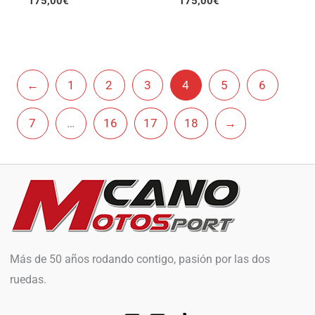
175,00
€
175,00
€
←
1
2
3
4
5
6
7
…
16
17
18
→
Más de 50 años rodando contigo, pasión por las dos
ruedas.