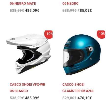
06 NEGRO MATE
06 NEGRO
538,99
€
485,09
€
538,99
€
485,09
€
El
El
El
El
-10%
-10%
precio
precio
precio
precio
original
actual
original
actual
era:
es:
era:
es:
538,99€.
485,09€.
529,00€.
476,10€.
CASCO SHOEI VFX-WR
CASCO SHOEI
06 BLANCO
GLAMSTER 06 AZUL
538,99
€
485,09
€
529,00
€
476,10
€