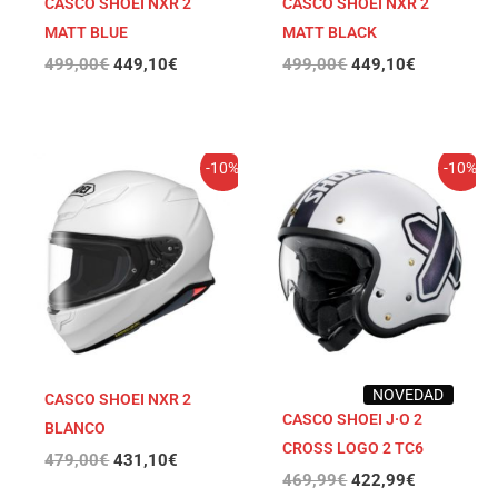
CASCO SHOEI NXR 2
CASCO SHOEI NXR 2
MATT BLUE
MATT BLACK
499,00
€
449,10
€
499,00
€
449,10
€
El
El
El
El
-10%
-10%
precio
precio
precio
precio
original
actual
original
actual
era:
es:
era:
es:
479,00€.
431,10€.
469,99€.
422,99€.
NOVEDAD
CASCO SHOEI NXR 2
CASCO SHOEI J·O 2
BLANCO
CROSS LOGO 2 TC6
479,00
€
431,10
€
469,99
€
422,99
€