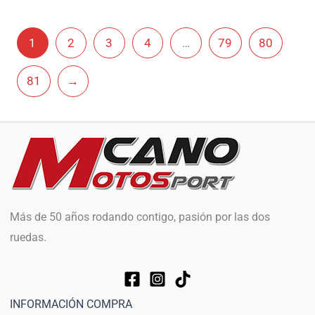
1
2
3
4
…
79
80
81
→
Más de 50 años rodando contigo, pasión por las dos
ruedas.
INFORMACIÓN COMPRA