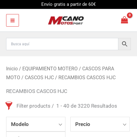
Ir
Envío gratis a partir de 60€
al
contenido
Inicio
/
EQUIPAMIENTO MOTERO
/
CASCOS PARA
MOTO
/
CASCOS HJC
/ RECAMBIOS CASCOS HJC
RECAMBIOS CASCOS HJC
Filter products
1 - 40 de 3220 Resultados
Modelo
Precio