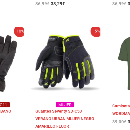
36,99
€
33,29
€
36,99
€
3
El
El
E
-10%
-5%
o
precio
precio
p
original
actual
o
era:
es:
e
€.
35,00€.
33,25€.
3
NO11
MUJER
Camiseta
RBANO
Guantes Seventy SD-C50
WORDMA
VERANO URBAN MUJER NEGRO
39,00
€
3
AMARILLO FLUOR