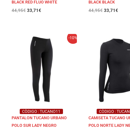
BLACK RED FLUO WHITE
BLACK BLACK
44,95
€
33,71
€
44,95
€
33,71
€
El
El
El
El
-10%
precio
precio
precio
preci
original
actual
original
actual
era:
es:
era:
es:
36,99€.
33,29€.
36,99€.
33,29
CÒDIGO : TUCANO11
CÒDIGO : TUCA
PANTALON TUCANO URBANO
CAMISETA TUCANO 
POLO SUR LADY NEGRO
POLO NORTE LADY N