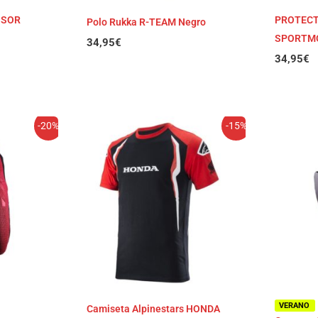
NSOR
PROTECT
Polo Rukka R-TEAM Negro
SPORTM
34,95
€
34,95
€
El
El
E
-20%
-15%
o
precio
precio
p
original
actual
o
era:
es:
e
€.
39,95€.
33,96€.
4
VERANO
Camiseta Alpinestars HONDA