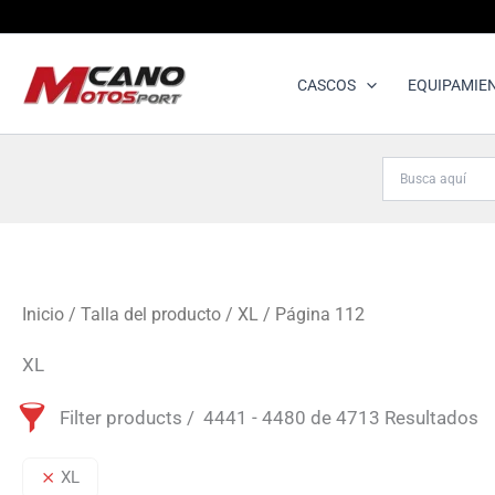
Ir
al
contenido
CASCOS
EQUIPAMIE
Inicio
/ Talla del producto /
XL
/ Página 112
XL
Filter products
4441 - 4480 de 4713 Resultados
XL