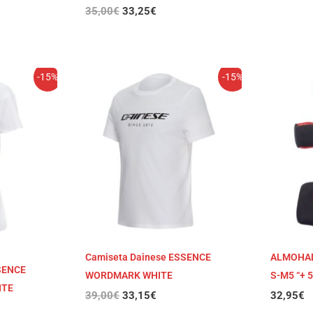
35,00
€
33,25
€
El
El
-15%
-15%
o
precio
precio
original
actual
era:
es:
€.
39,00€.
33,15€.
Camiseta Dainese ESSENCE
ALMOHAD
SENCE
WORDMARK WHITE
S-M5 “+ 
ITE
39,00
€
33,15
€
32,95
€