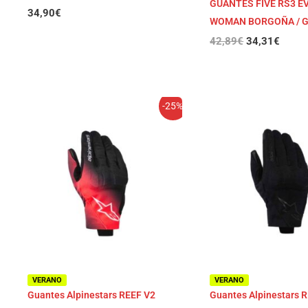
GUANTES FIVE RS3 E
34,90
€
WOMAN BORGOÑA / G
42,89
€
34,31
€
El
El
El
El
-25%
precio
precio
precio
preci
original
actual
original
actual
era:
es:
era:
es:
44,95€.
33,71€.
44,95€.
33,71
VERANO
VERANO
Guantes Alpinestars REEF V2
Guantes Alpinestars 