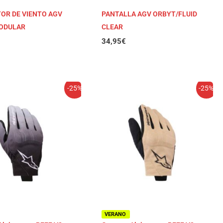
OR DE VIENTO AGV
PANTALLA AGV ORBYT/FLUID
ODULAR
CLEAR
34,95
€
l
El
El
El
-25%
-25%
recio
precio
precio
precio
riginal
actual
original
actual
ra:
es:
era:
es:
4,95€.
33,71€.
44,95€.
33,71€.
VERANO