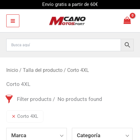
Ir
Envío gratis a partir de 60€
al
contenido
Inicio
/ Talla del producto / Corto 4XL
Corto 4XL
Filter products
No products found
Corto 4XL
Marca
Categoría