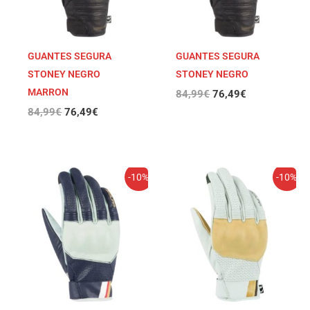
GUANTES SEGURA
GUANTES SEGURA
STONEY NEGRO
STONEY NEGRO
MARRON
84,99
€
76,49
€
84,99
€
76,49
€
El
El
El
El
-10%
-10%
precio
precio
precio
precio
original
actual
original
actual
era:
es:
era:
es:
79,99€.
71,99€.
79,99€.
71,99€.