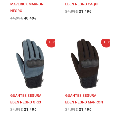
MAVERICK MARRON
EDEN NEGRO CAQUI
NEGRO
34,99
€
31,49
€
44,99
€
40,49
€
El
El
El
El
-10%
-10%
precio
precio
precio
precio
original
actual
original
actual
era:
es:
era:
es:
34,99€.
31,49€.
34,99€.
31,49€.
GUANTES SEGURA
GUANTES SEGURA
EDEN NEGRO GRIS
EDEN NEGRO MARRON
34,99
€
31,49
€
34,99
€
31,49
€