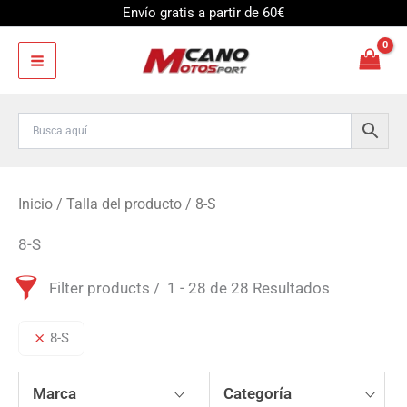
Ir
Envío gratis a partir de 60€
al
contenido
Inicio
/ Talla del producto / 8-S
8-S
Filter products
1 - 28 de 28 Resultados
8-S
Marca
Categoría