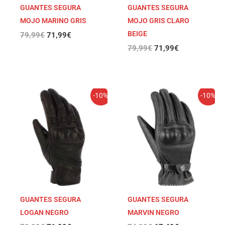
GUANTES SEGURA
GUANTES SEGURA
MOJO MARINO GRIS
MOJO GRIS CLARO
BEIGE
79,99
€
71,99
€
79,99
€
71,99
€
El
El
El
El
-10%
-10%
precio
precio
precio
precio
original
actual
original
actual
era:
es:
era:
es:
79,99€.
71,99€.
74,99€.
67,49€.
GUANTES SEGURA
GUANTES SEGURA
LOGAN NEGRO
MARVIN NEGRO