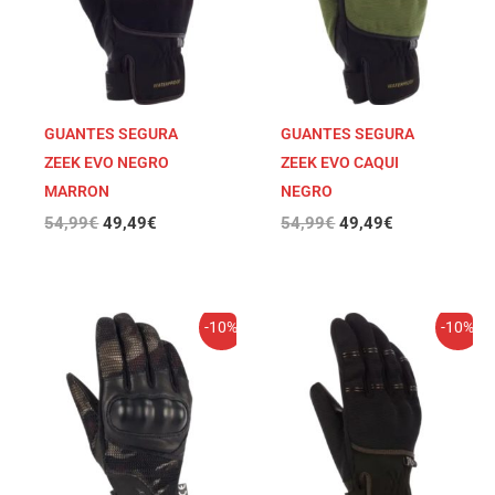
GUANTES SEGURA
GUANTES SEGURA
ZEEK EVO NEGRO
ZEEK EVO CAQUI
MARRON
NEGRO
54,99
€
49,49
€
54,99
€
49,49
€
El
El
El
El
-10%
-10%
precio
precio
precio
precio
original
actual
original
actual
era:
es:
era:
es:
54,99€.
49,49€.
44,99€.
40,49€.