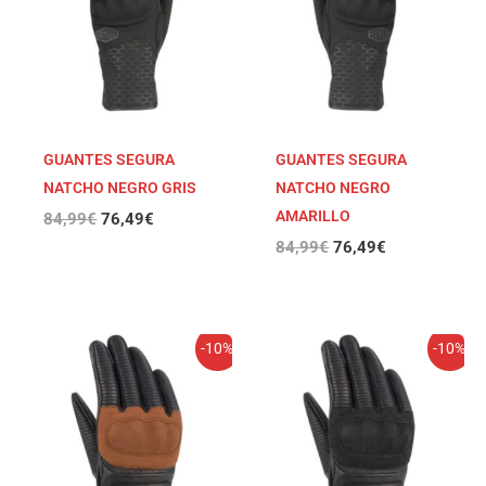
84,99€.
76,49€.
84,99€.
76,49€.
GUANTES SEGURA
GUANTES SEGURA
NATCHO NEGRO GRIS
NATCHO NEGRO
AMARILLO
84,99
€
76,49
€
84,99
€
76,49
€
El
El
El
El
-10%
-10%
precio
precio
precio
precio
original
actual
original
actual
era:
es:
era:
es:
84,99€.
76,49€.
84,99€.
76,49€.