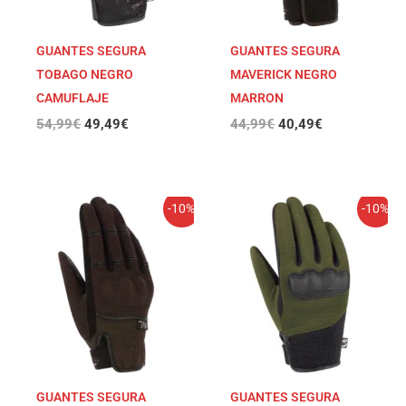
GUANTES SEGURA
GUANTES SEGURA
TOBAGO NEGRO
MAVERICK NEGRO
CAMUFLAJE
MARRON
54,99
€
49,49
€
44,99
€
40,49
€
El
El
El
El
-10%
-10%
precio
precio
precio
precio
original
actual
original
actual
era:
es:
era:
es:
44,99€.
40,49€.
34,99€.
31,49€.
GUANTES SEGURA
GUANTES SEGURA