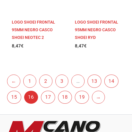
LOGO SHOEI FRONTAL
LOGO SHOEI FRONTAL
95MM NEGRO CASCO
95MM NEGRO CASCO
SHOEI NEOTEC 2
SHOEI RYD
8,47
€
8,47
€
←
1
2
3
…
13
14
15
16
17
18
19
→