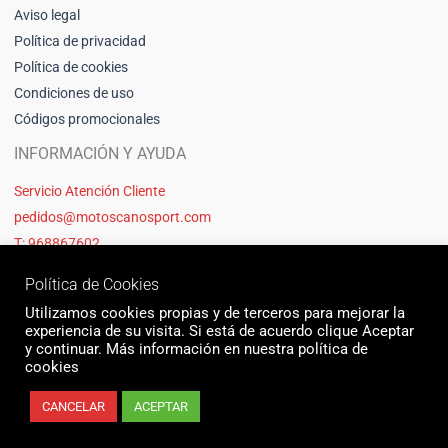
Aviso legal
Política de privacidad
Política de cookies
Condiciones de uso
Códigos promocionales
INFORMACIÓN Y AYUDA
Servicio Atención Cliente
pedidos@motoscanosport.com
T: 968867602
Política de Cookies
Utilizamos cookies propias y de terceros para mejorar la
experiencia de su visita. Si está de acuerdo clique Aceptar
y continuar. Más información en nuestra política de
cookies
CANCELAR
ACEPTAR
© 2026 Motos Cano Sport | Sitio web creado y mantenido por Unika web
& seo