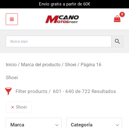
Ir
Envío gratis a partir de 60€
al
contenido
Inicio
/ Marca del producto /
Shoei
/ Página 16
Shoei
Filter products
601 - 640 de 722 Resultados
Shoei
Marca
Categoría