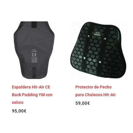
Espaldera Hit-Air CE
Protector de Pecho
Back Padding YM con
para Chalecos Hit-Air
velcro
59,00
€
95,00
€