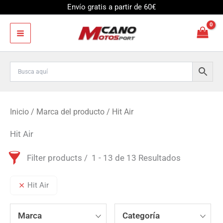
Ir
Envío gratis a partir de 60€
al
contenido
Inicio
/ Marca del producto / Hit Air
Hit Air
Filter products
1 - 13 de 13 Resultados
Hit Air
Marca
Categoría