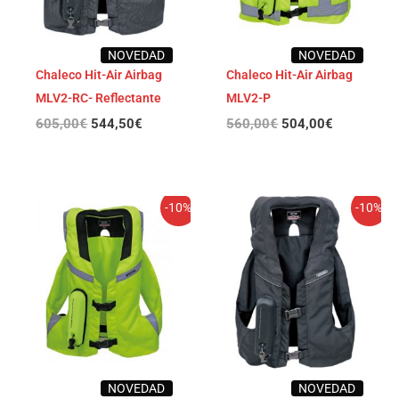
NOVEDAD
NOVEDAD
Chaleco Hit-Air Airbag
Chaleco Hit-Air Airbag
MLV2-RC- Reflectante
MLV2-P
605,00
€
544,50
€
560,00
€
504,00
€
El
El
Rango
-10%
-10%
precio
precio
de
original
actual
precios:
era:
es:
desde
530,00€.
477,00€.
445,50€
hasta
468,00€
NOVEDAD
NOVEDAD