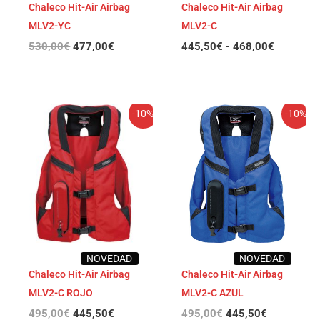
Chaleco Hit-Air Airbag
Chaleco Hit-Air Airbag
MLV2-YC
MLV2-C
530,00
€
477,00
€
445,50
€
-
468,00
€
El
El
El
El
-10%
-10%
precio
precio
precio
precio
original
actual
original
actual
era:
es:
era:
es:
495,00€.
445,50€.
495,00€.
445,50€.
NOVEDAD
NOVEDAD
Chaleco Hit-Air Airbag
Chaleco Hit-Air Airbag
MLV2-C ROJO
MLV2-C AZUL
495,00
€
445,50
€
495,00
€
445,50
€