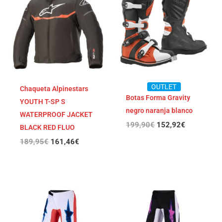
original
actual
original
actual
era:
es:
era:
es:
189,95€.
161,46€.
199,90€.
152,92€.
OUTLET
Chaqueta Alpinestars
Botas Forma Gravity
YOUTH T-SP S
negro naranja blanco
WATERPROOF JACKET
199,90
€
152,92
€
BLACK RED FLUO
189,95
€
161,46
€