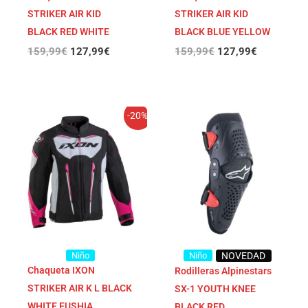
STRIKER AIR KID
STRIKER AIR KID
BLACK RED WHITE
BLACK BLUE YELLOW
159,99
€
127,99
€
159,99
€
127,99
€
El
El
-20%
precio
precio
original
actual
era:
es:
159,99€.
127,99€.
Niño
Niño
NOVEDAD
Chaqueta IXON
Rodilleras Alpinestars
STRIKER AIR K L BLACK
SX-1 YOUTH KNEE
WHITE FUSHIA
BLACK RED