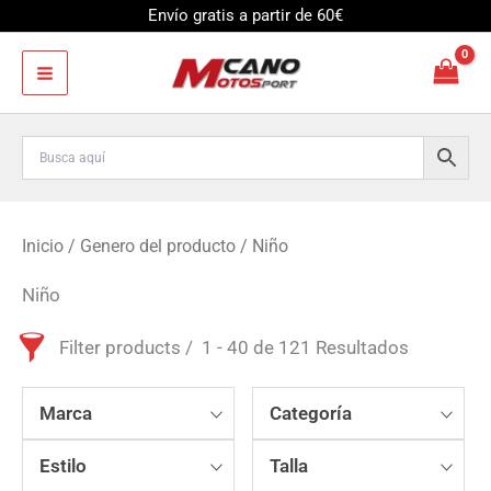
Ir
Envío gratis a partir de 60€
al
contenido
Inicio
/ Genero del producto / Niño
Niño
Filter products
1 - 40 de 121 Resultados
Marca
Categoría
Estilo
Talla