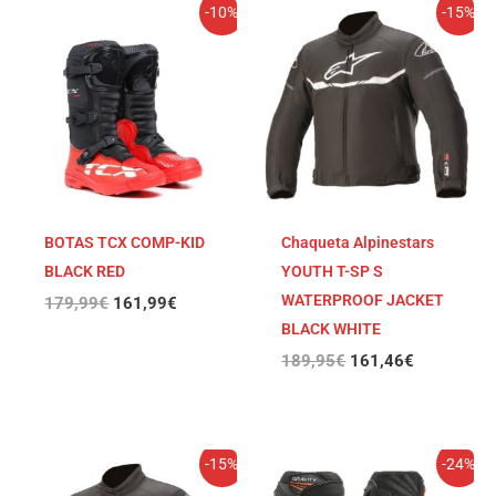
El
El
El
El
-10%
-15%
precio
precio
precio
precio
original
actual
original
actual
era:
es:
era:
es:
179,99€.
161,99€.
189,95€.
161,46€.
BOTAS TCX COMP-KID
Chaqueta Alpinestars
BLACK RED
YOUTH T-SP S
WATERPROOF JACKET
179,99
€
161,99
€
BLACK WHITE
189,95
€
161,46
€
El
El
El
El
-15%
-24%
precio
precio
precio
precio