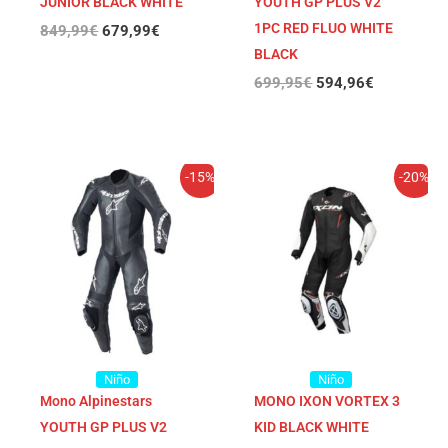
JUNIOR BLACK WHITE
YOUTH GP PLUS V2
1PC RED FLUO WHITE
849,99
€
679,99
€
BLACK
699,95
€
594,96
€
El
El
El
El
-15%
-20%
precio
precio
precio
precio
original
actual
original
actual
era:
es:
era:
es:
699,95€.
594,96€.
639,99€.
511,99€.
Niño
Niño
Mono Alpinestars
MONO IXON VORTEX 3
YOUTH GP PLUS V2
KID BLACK WHITE