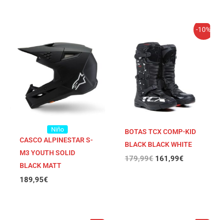
El
El
-10%
precio
precio
original
actual
era:
es:
179,99€.
161,99€.
Niño
BOTAS TCX COMP-KID
CASCO ALPINESTAR S-
BLACK BLACK WHITE
M3 YOUTH SOLID
179,99
€
161,99
€
BLACK MATT
189,95
€