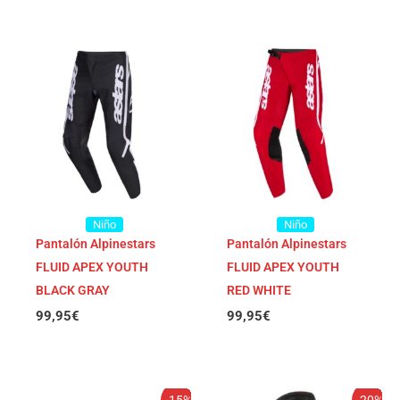
Niño
Niño
Pantalón Alpinestars
Pantalón Alpinestars
FLUID APEX YOUTH
FLUID APEX YOUTH
BLACK GRAY
RED WHITE
99,95
€
99,95
€
El
El
El
El
-15%
-20%