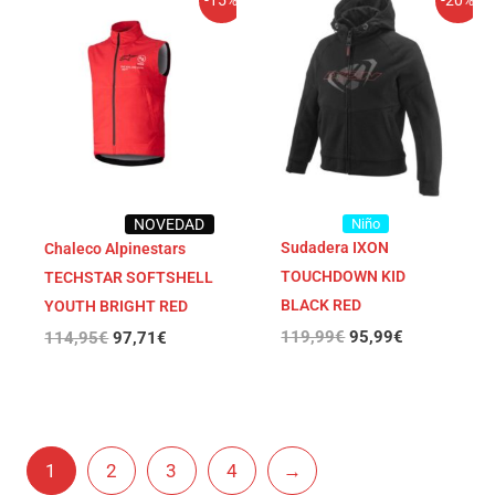
precio
precio
precio
precio
original
actual
original
actual
era:
es:
era:
es:
114,95€.
97,71€.
119,99€.
95,99€.
NOVEDAD
Niño
Sudadera IXON
Chaleco Alpinestars
TOUCHDOWN KID
TECHSTAR SOFTSHELL
BLACK RED
YOUTH BRIGHT RED
119,99
€
95,99
€
114,95
€
97,71
€
1
2
3
4
→