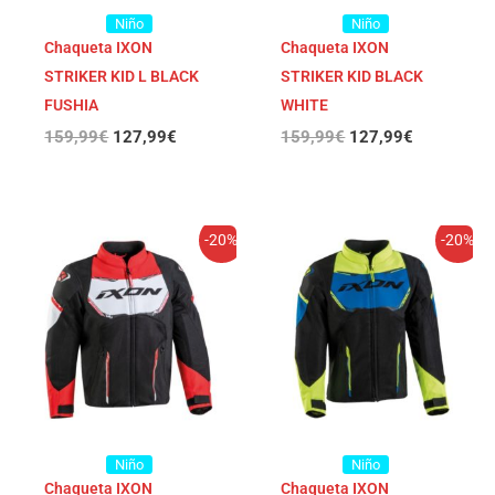
Niño
Niño
Chaqueta IXON
Chaqueta IXON
STRIKER KID L BLACK
STRIKER KID BLACK
FUSHIA
WHITE
159,99
€
127,99
€
159,99
€
127,99
€
El
El
El
El
-20%
-20%
precio
precio
precio
precio
original
actual
original
actual
era:
es:
era:
es:
159,99€.
127,99€.
159,99€.
127,99€.
Niño
Niño
Chaqueta IXON
Chaqueta IXON