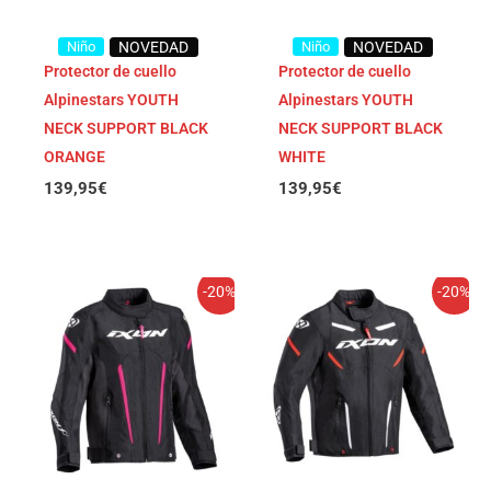
Niño
NOVEDAD
Niño
NOVEDAD
Protector de cuello
Protector de cuello
Alpinestars YOUTH
Alpinestars YOUTH
NECK SUPPORT BLACK
NECK SUPPORT BLACK
ORANGE
WHITE
139,95
€
139,95
€
El
El
El
El
-20%
-20%
precio
precio
precio
precio
original
actual
original
actual
era:
es:
era:
es:
159,99€.
127,99€.
159,99€.
127,99€.