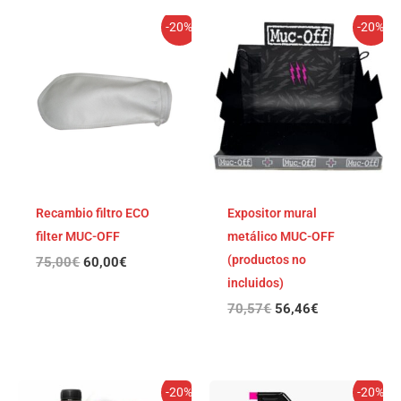
El
El
El
El
-20%
-20%
precio
precio
precio
precio
original
actual
original
actual
era:
es:
era:
es:
75,00€.
60,00€.
70,57€.
56,46€.
Recambio filtro ECO
Expositor mural
filter MUC-OFF
metálico MUC-OFF
(productos no
75,00
€
60,00
€
incluidos)
70,57
€
56,46
€
El
El
El
El
-20%
-20%