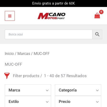
Ir
Envío gratis a partir de 60€
al
contenido
Inicio
/
Marcas
/ MUC-OFF
MUC-OFF
Filter products
1 - 40 de 57 Resultados
Marca
Categoría
Estilo
Precio