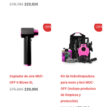
278,78
€
223,02
€
El
El
El
El
-20%
-20%
precio
precio
precio
precio
original
actual
original
actual
era:
es:
era:
es:
275,00€.
220,00€.
219,99€.
175,99€.
Soplador de aire MUC-
Kit de hidrolimpiadora
OFF It Blows XL
para moto y bici MUC-
OFF (incluye productos
275,00
€
220,00
€
de limpieza y
protección)