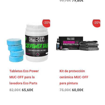
99,75
€
79,80
€
El
El
El
El
-20%
-20%
precio
precio
precio
precio
original
actual
original
actual
era:
es:
era:
es:
82,00€.
65,60€.
75,00€.
60,00€.
Tabletas Eco Power
Kit de protección
MUC-OFF para la
cerámica MUC-OFF
lavadora Eco Parts
para pintura
82,00
€
65,60
€
75,00
€
60,00
€