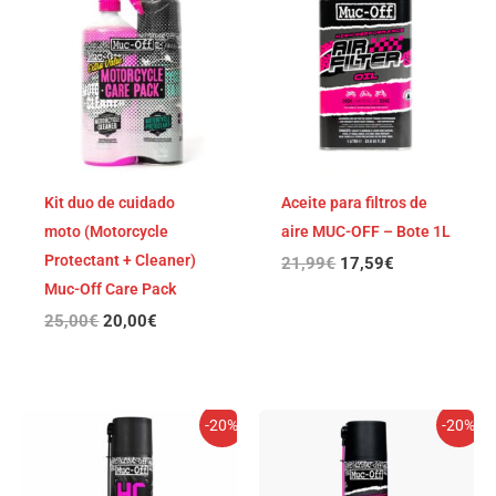
original
actual
original
actual
era:
es:
era:
es:
25,00€.
20,00€.
21,99€.
17,59€.
Kit duo de cuidado
Aceite para filtros de
moto (Motorcycle
aire MUC-OFF – Bote 1L
Protectant + Cleaner)
21,99
€
17,59
€
Muc-Off Care Pack
25,00
€
20,00
€
El
El
El
El
-20%
-20%
precio
precio
precio
precio
original
actual
original
actual
era:
es:
era:
es: