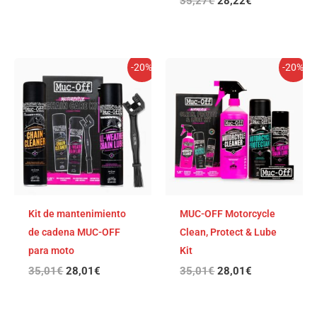
35,27
€
28,22
€
El
El
El
El
-20%
-20%
precio
precio
precio
precio
original
actual
original
actual
era:
es:
era:
es:
35,01€.
28,01€.
35,01€.
28,01€.
Kit de mantenimiento
MUC-OFF Motorcycle
de cadena MUC-OFF
Clean, Protect & Lube
para moto
Kit
35,01
€
28,01
€
35,01
€
28,01
€