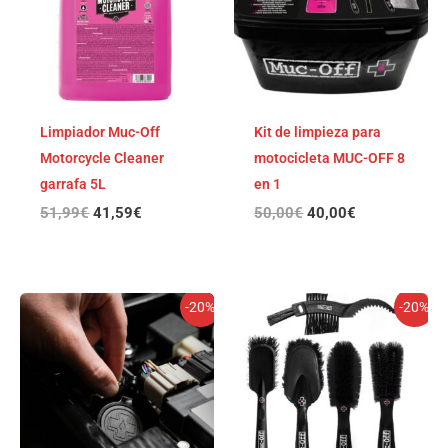
Limpiador Muc-Off
Kit de limpieza para
Motorcycle Cleaner
motocicleta MUC-OFF 8
garrafa 5L
en 1
51,99
€
41,59
€
50,00
€
40,00
€
El
El
El
El
-20%
-20%
precio
precio
precio
precio
original
actual
original
actual
era:
es:
era:
es:
50,00€.
40,00€.
50,00€.
40,00€.