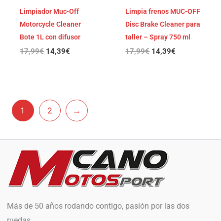
Limpiador Muc-Off
Limpia frenos MUC-OFF
Motorcycle Cleaner
Disc Brake Cleaner para
Bote 1L con difusor
taller – Spray 750 ml
17,99
€
14,39
€
17,99
€
14,39
€
1
2
→
Más de 50 años rodando contigo, pasión por las dos
ruedas.