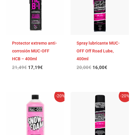
21,49€.
17,19€.
20,00€.
16,00€.
Protector extremo anti-
Spray lubricante MUC-
corrosión MUC-OFF
OFF Off Road Lube,
HCB – 400ml
400ml
21,49
€
17,19
€
20,00
€
16,00
€
El
El
El
El
-20%
-20%
precio
precio
precio
precio
original
actual
original
actual
era:
es:
era:
es:
20,00€.
16,00€.
18,98€.
15,18€.