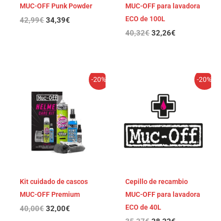
MUC-OFF Punk Powder
MUC-OFF para lavadora
ECO de 100L
42,99
€
34,39
€
40,32
€
32,26
€
El
El
El
El
-20%
-20%
precio
precio
precio
precio
original
actual
original
actual
era:
es:
era:
es:
40,00€.
32,00€.
35,27€.
28,22€.
Kit cuidado de cascos
Cepillo de recambio
MUC-OFF Premium
MUC-OFF para lavadora
ECO de 40L
40,00
€
32,00
€