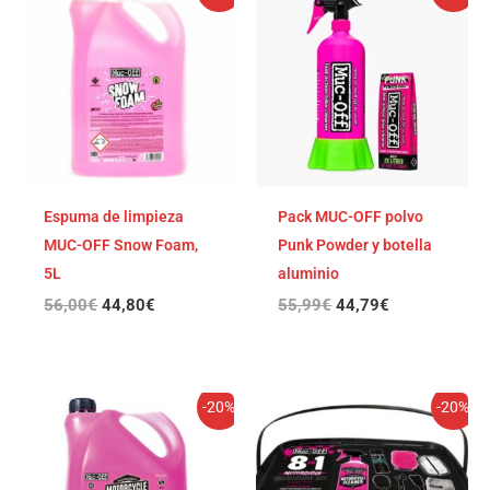
precio
precio
precio
precio
original
actual
original
actual
era:
es:
era:
es:
56,00€.
44,80€.
55,99€.
44,79€.
Espuma de limpieza
Pack MUC-OFF polvo
MUC-OFF Snow Foam,
Punk Powder y botella
5L
aluminio
56,00
€
44,80
€
55,99
€
44,79
€
El
El
El
El
-20%
-20%
precio
precio
precio
precio
original
actual
original
actual
era:
es:
era:
es:
51,99€.
41,59€.
50,00€.
40,00€.