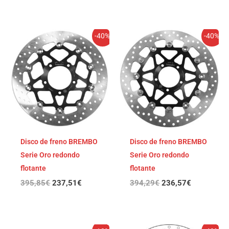
El
El
El
El
-40%
-40%
precio
precio
precio
precio
original
actual
original
actual
era:
es:
era:
es:
395,85€.
237,51€.
394,29€.
236,57€.
Disco de freno BREMBO
Disco de freno BREMBO
Serie Oro redondo
Serie Oro redondo
flotante
flotante
395,85
€
237,51
€
394,29
€
236,57
€
El
El
El
El