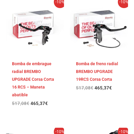
El
El
El
El
-10%
-10%
precio
precio
precio
precio
original
actual
original
actual
era:
es:
era:
es:
517,08€.
465,37€.
517,08€.
465,37€.
Bomba de embrague
Bomba de freno radial
radial BREMBO
BREMBO UPGRADE
UPGRADE Corsa Corta
19RCS Corsa Corta
16 RCS – Maneta
517,08
€
465,37
€
abatible
517,08
€
465,37
€
El
El
El
El
-10%
-10%