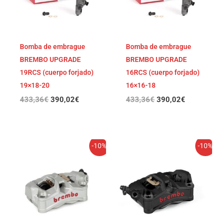
Bomba de embrague
Bomba de embrague
BREMBO UPGRADE
BREMBO UPGRADE
19RCS (cuerpo forjado)
16RCS (cuerpo forjado)
19×18-20
16×16-18
433,36
€
390,02
€
433,36
€
390,02
€
El
El
El
El
-10%
-10%
precio
precio
precio
precio
original
actual
original
actual
era:
es:
era:
es:
427,13€.
384,42€.
427,13€.
384,42€.