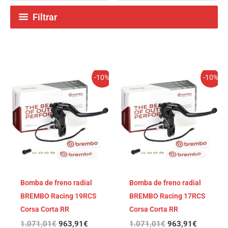
Filtrar
El
El
El
El
-10%
-10%
precio
precio
precio
precio
original
actual
original
actual
era:
es:
era:
es:
1.071,01€.
963,91€.
1.071,01€.
963,91€
Bomba de freno radial
Bomba de freno radial
BREMBO Racing 19RCS
BREMBO Racing 17RCS
Corsa Corta RR
Corsa Corta RR
1.071,01
€
963,91
€
1.071,01
€
963,91
€