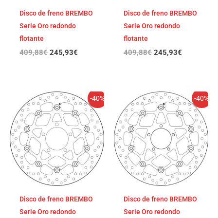
Disco de freno BREMBO
Disco de freno BREMBO
Serie Oro redondo
Serie Oro redondo
flotante
flotante
409,88
€
245,93
€
409,88
€
245,93
€
El
El
El
El
-40%
-40%
precio
precio
precio
precio
original
actual
original
actual
era:
es:
era:
es:
395,85€.
237,51€.
395,85€.
237,51€.
Disco de freno BREMBO
Disco de freno BREMBO
Serie Oro redondo
Serie Oro redondo