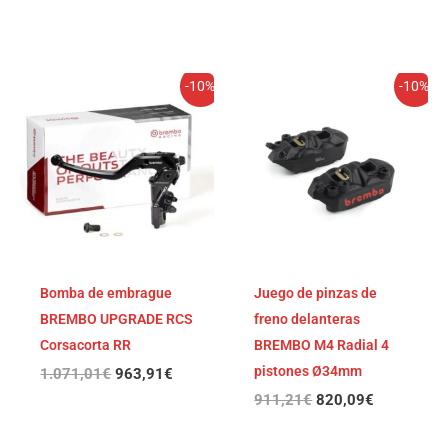
El
El
El
El
-10%
-10%
precio
precio
precio
precio
original
actual
original
actual
era:
es:
era:
es:
1.071,01€.
963,91€.
911,21€.
820,09€.
Bomba de embrague
Juego de pinzas de
BREMBO UPGRADE RCS
freno delanteras
Corsacorta RR
BREMBO M4 Radial 4
pistones Ø34mm
1.071,01
€
963,91
€
911,21
€
820,09
€