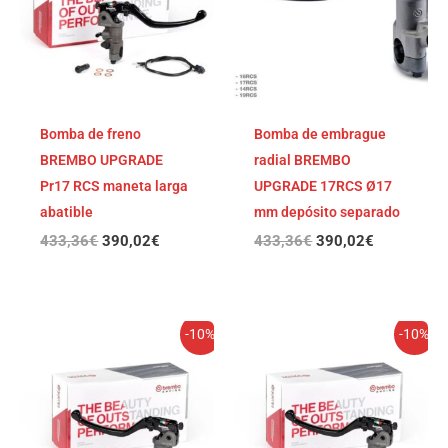
Bomba de freno
Bomba de embrague
BREMBO UPGRADE
radial BREMBO
Pr17 RCS maneta larga
UPGRADE 17RCS Ø17
abatible
mm depósito separado
433,36
€
390,02
€
433,36
€
390,02
€
El
El
El
El
-10%
-10%
precio
precio
precio
precio
original
actual
original
actual
era:
es:
era:
es:
433,36€.
390,02€.
433,36€.
390,02€.