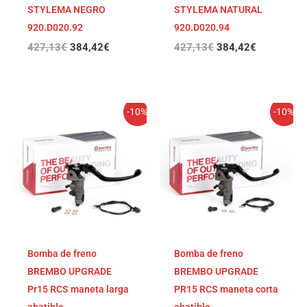
STYLEMA NEGRO
STYLEMA NATURAL
920.D020.92
920.D020.94
427,13
€
384,42
€
427,13
€
384,42
€
El
El
El
El
-10%
-10%
precio
precio
precio
precio
original
actual
original
actual
era:
es:
era:
es:
410,84€.
369,76€.
410,84€.
369,76€.
Bomba de freno
Bomba de freno
BREMBO UPGRADE
BREMBO UPGRADE
Pr15 RCS maneta larga
PR15 RCS maneta corta