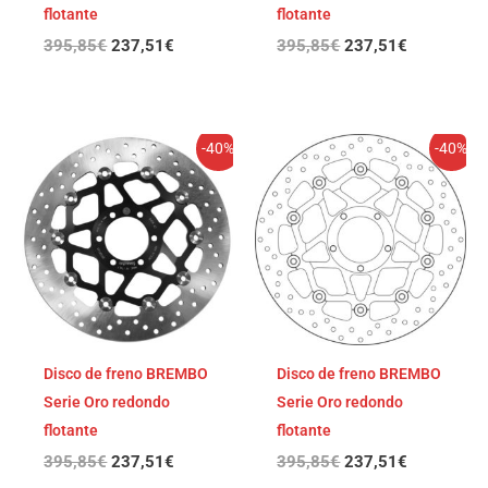
flotante
flotante
395,85
€
237,51
€
395,85
€
237,51
€
El
El
El
El
-40%
-40%
precio
precio
precio
precio
original
actual
original
actual
era:
es:
era:
es:
395,85€.
237,51€.
395,85€.
237,51€.
Disco de freno BREMBO
Disco de freno BREMBO
Serie Oro redondo
Serie Oro redondo
flotante
flotante
395,85
€
237,51
€
395,85
€
237,51
€