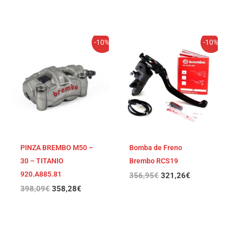
El
El
El
El
-10%
-10%
precio
precio
precio
precio
original
actual
original
actual
era:
es:
era:
es:
398,09€.
358,28€.
356,95€.
321,26€.
PINZA BREMBO M50 –
Bomba de Freno
30 – TITANIO
Brembo RCS19
920.A885.81
356,95
€
321,26
€
398,09
€
358,28
€