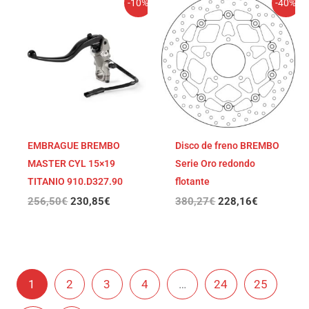
-10%
-40%
precio
precio
precio
precio
original
actual
original
actual
era:
es:
era:
es:
256,50€.
230,85€.
380,27€.
228,16€.
EMBRAGUE BREMBO
Disco de freno BREMBO
MASTER CYL 15×19
Serie Oro redondo
TITANIO 910.D327.90
flotante
256,50
€
230,85
€
380,27
€
228,16
€
1
2
3
4
…
24
25