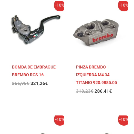
El
El
El
El
-10%
-10%
precio
precio
precio
precio
original
actual
original
actual
era:
es:
era:
es:
356,95€.
321,26€.
318,23€.
286,41€.
BOMBA DE EMBRAGUE
PINZA BREMBO
BREMBO RCS 16
IZQUIERDA M4 34
TITANIO 920.9885.05
356,95
€
321,26
€
318,23
€
286,41
€
El
El
El
El
-10%
-10%
precio
precio
precio
precio
original
actual
original
actual