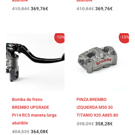
abatible
abatible
410,84
€
369,76
€
410,84
€
369,76
€
El
El
El
El
-10%
-10%
precio
precio
precio
precio
original
actual
original
actual
era:
es:
era:
es:
404,53€.
364,08€.
398,09€.
358,28€.
Bomba de freno
PINZA BREMBO
BREMBO UPGRADE
IZQUIERDA M50 30
Pr14 RCS maneta larga
TITANIO 920.A885.80
abatible
398,09
€
358,28
€
404,53
€
364,08
€