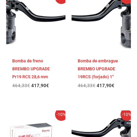
precio
precio
precio
precio
original
actual
original
actual
era:
es:
era:
es:
464,33€.
417,90€.
464,33€.
417,90€.
Bomba de freno
Bomba de embrague
BREMBO UPGRADE
BREMBO UPGRADE
Pr19 RCS 28,6 mm
19RCS (forjado) 1″
464,33
€
417,90
€
464,33
€
417,90
€
El
El
El
El
-10%
-10%
precio
precio
precio
precio
original
actual
original
actual
era:
es:
era:
es:
433,36€.
390,02€.
433,36€.
390,02€.