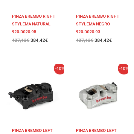
PINZA BREMBO RIGHT
PINZA BREMBO RIGHT
STYLEMA NATURAL
STYLEMA NEGRO
920.D020.95
920.D020.93
427,13
€
384,42
€
427,13
€
384,42
€
El
El
El
El
-10%
-10%
precio
precio
precio
precio
original
actual
original
actual
era:
es:
era:
es:
427,13€.
384,42€.
427,13€.
384,42€.
PINZA BREMBO LEFT
PINZA BREMBO LEFT