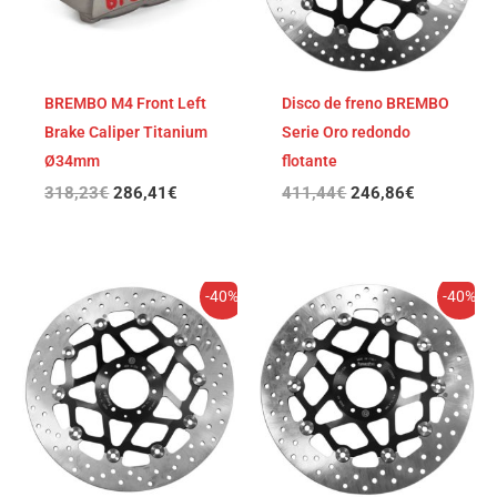
BREMBO M4 Front Left
Disco de freno BREMBO
Brake Caliper Titanium
Serie Oro redondo
Ø34mm
flotante
318,23
€
286,41
€
411,44
€
246,86
€
El
El
El
El
-40%
-40%
precio
precio
precio
precio
original
actual
original
actual
era:
es:
era:
es:
409,88€.
245,93€.
409,88€.
245,93€.