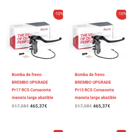
El
El
El
El
-10%
-10%
precio
precio
precio
precio
original
actual
original
actual
era:
es:
era:
es:
517,08€.
465,37€.
517,08€.
465,37€.
Bomba de freno
Bomba de freno
BREMBO UPGRADE
BREMBO UPGRADE
Pr17 RCS Corsacorta
Pr15 RCS Corsacorta
maneta larga abatible
maneta larga abatible
517,08
€
465,37
€
517,08
€
465,37
€