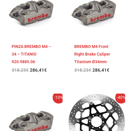
era:
es:
era:
es:
318,23€.
286,41€.
318,23€.
286,41€.
PINZA BREMBO M4 –
BREMBO M4 Front
34 – TITANIO
Right Brake Caliper
920.9885.06
Titanium Ø34mm
318,23
€
286,41
€
318,23
€
286,41
€
El
El
El
El
-10%
-40%
precio
precio
precio
precio
original
actual
original
actual
era:
es:
era:
es:
318,23€.
286,41€.
411,44€.
246,86€.