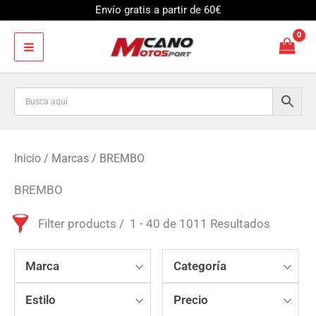
Ir
Envío gratis a partir de 60€
al
contenido
Inicio
/
Marcas
/ BREMBO
BREMBO
Filter products
1 - 40 de 1011 Resultados
Marca
Categoría
Estilo
Precio