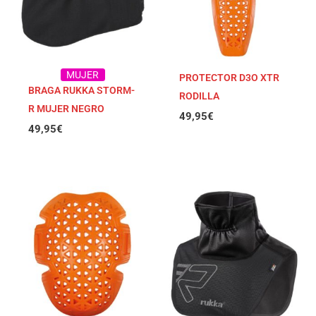
MUJER
PROTECTOR D3O XTR
BRAGA RUKKA STORM-
RODILLA
R MUJER NEGRO
49,95
€
49,95
€