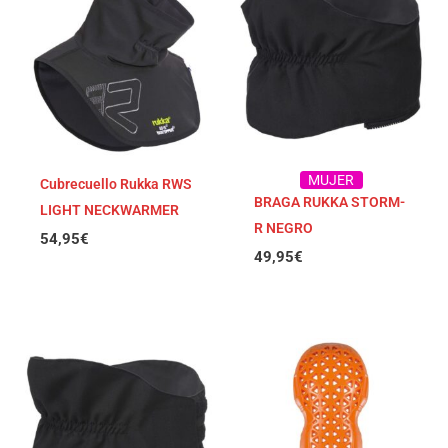
MUJER
Cubrecuello Rukka RWS
BRAGA RUKKA STORM-
LIGHT NECKWARMER
R NEGRO
54,95
€
49,95
€