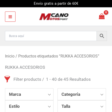
Ir
Envío gratis a partir de 60€
al
contenido
Inicio
/ Productos etiquetados “RUKKA ACCESORIOS”
RUKKA ACCESORIOS
Filter products
1 - 40 de 45 Resultados
Marca
Categoría
Estilo
Talla