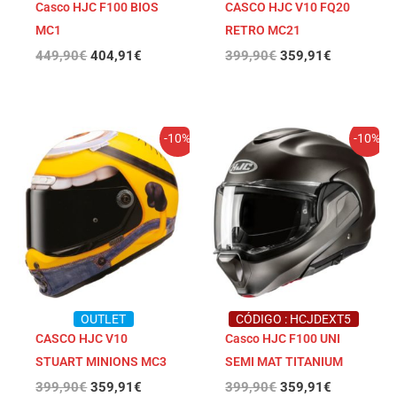
Casco HJC F100 BIOS
CASCO HJC V10 FQ20
MC1
RETRO MC21
449,90
€
404,91
€
399,90
€
359,91
€
El
El
El
El
-10%
-10%
precio
precio
precio
precio
original
actual
original
actual
era:
es:
era:
es:
399,90€.
359,91€.
399,90€.
359,91€.
OUTLET
CÓDIGO : HCJDEXT5
CASCO HJC V10
Casco HJC F100 UNI
STUART MINIONS MC3
SEMI MAT TITANIUM
399,90
€
359,91
€
399,90
€
359,91
€