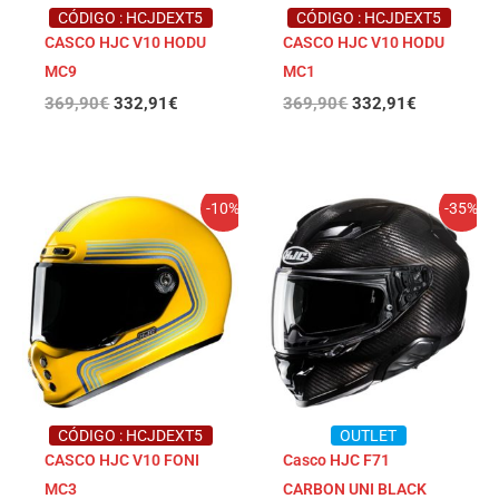
CÓDIGO : HCJDEXT5
CÓDIGO : HCJDEXT5
CASCO HJC V10 HODU
CASCO HJC V10 HODU
MC9
MC1
369,90
€
332,91
€
369,90
€
332,91
€
El
El
El
El
-10%
-35%
precio
precio
precio
precio
original
actual
original
actual
era:
es:
era:
es:
369,90€.
332,91€.
459,90€.
298,94€.
CÓDIGO : HCJDEXT5
OUTLET
CASCO HJC V10 FONI
Casco HJC F71
MC3
CARBON UNI BLACK