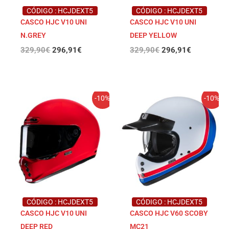
CÓDIGO : HCJDEXT5
CÓDIGO : HCJDEXT5
CASCO HJC V10 UNI
CASCO HJC V10 UNI
N.GREY
DEEP YELLOW
329,90
€
296,91
€
329,90
€
296,91
€
El
El
El
El
-10%
-10%
precio
precio
precio
precio
original
actual
original
actual
era:
es:
era:
es:
329,90€.
296,91€.
329,90€.
296,91€.
CÓDIGO : HCJDEXT5
CÓDIGO : HCJDEXT5
CASCO HJC V10 UNI
CASCO HJC V60 SCOBY
DEEP RED
MC21