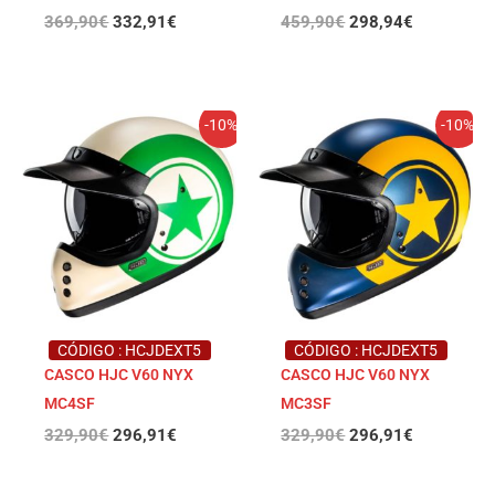
369,90
€
332,91
€
459,90
€
298,94
€
El
El
El
El
-10%
-10%
precio
precio
precio
precio
original
actual
original
actual
era:
es:
era:
es:
329,90€.
296,91€.
329,90€.
296,91€.
CÓDIGO : HCJDEXT5
CÓDIGO : HCJDEXT5
CASCO HJC V60 NYX
CASCO HJC V60 NYX
MC4SF
MC3SF
329,90
€
296,91
€
329,90
€
296,91
€