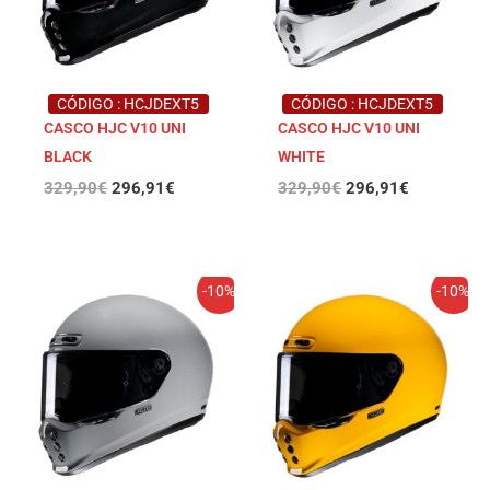
CÓDIGO : HCJDEXT5
CÓDIGO : HCJDEXT5
CASCO HJC V10 UNI
CASCO HJC V10 UNI
BLACK
WHITE
329,90
€
296,91
€
329,90
€
296,91
€
El
El
El
El
-10%
-10%
precio
precio
precio
precio
original
actual
original
actual
era:
es:
era:
es:
329,90€.
296,91€.
329,90€.
296,91€.