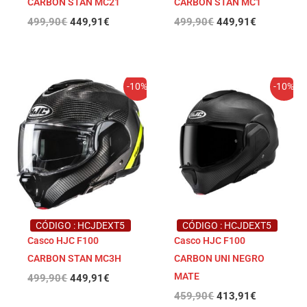
CARBON STAN MC21
CARBON STAN MC1
499,90
€
449,91
€
499,90
€
449,91
€
El
El
El
El
-10%
-10%
precio
precio
precio
precio
original
actual
original
actual
era:
es:
era:
es:
499,90€.
449,91€.
459,90€.
413,91€.
CÓDIGO : HCJDEXT5
CÓDIGO : HCJDEXT5
Casco HJC F100
Casco HJC F100
CARBON STAN MC3H
CARBON UNI NEGRO
MATE
499,90
€
449,91
€
459,90
€
413,91
€