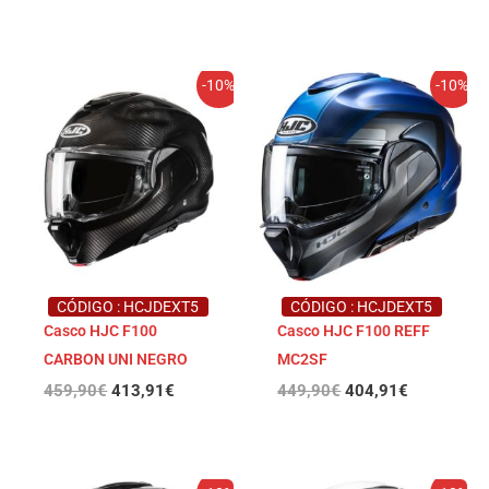
El
El
El
El
-10%
-10%
precio
precio
precio
precio
original
actual
original
actual
era:
es:
era:
es:
459,90€.
413,91€.
449,90€.
404,91€.
CÓDIGO : HCJDEXT5
CÓDIGO : HCJDEXT5
Casco HJC F100
Casco HJC F100 REFF
CARBON UNI NEGRO
MC2SF
459,90
€
413,91
€
449,90
€
404,91
€
El
El
El
El