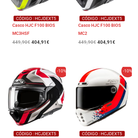
CÓDIGO : HCJDEXT5
CÓDIGO : HCJDEXT5
Casco HJC F100 BIOS
Casco HJC F100 BIOS
MC3HSF
MC2
449,90
€
404,91
€
449,90
€
404,91
€
El
El
El
El
-10%
-10%
precio
precio
precio
precio
original
actual
original
actual
era:
es:
era:
es:
449,90€.
404,91€.
399,90€.
359,91€.
CÓDIGO : HCJDEXT5
CÓDIGO : HCJDEXT5