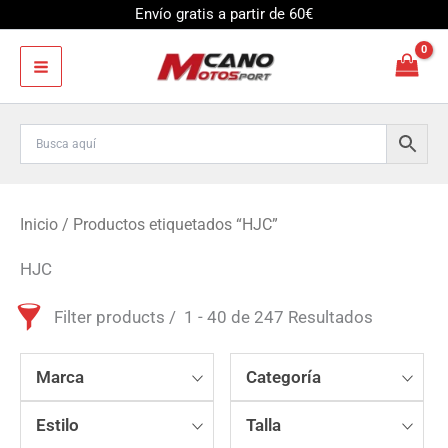
Ir
Envío gratis a partir de 60€
al
contenido
Inicio
/ Productos etiquetados “HJC”
HJC
Filter products
1 - 40 de 247 Resultados
Marca
Categoría
Estilo
Talla