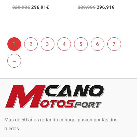
329,90
€
296,91
€
329,90
€
296,91
€
1
2
3
4
5
6
7
→
Más de 50 años rodando contigo, pasión por las dos
ruedas.