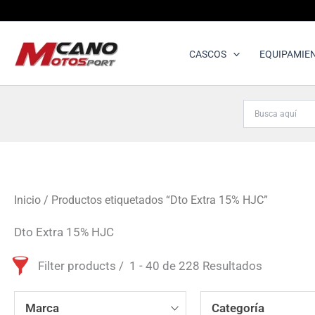
Ir
al
contenido
CASCOS
EQUIPAMIE
Inicio
/ Productos etiquetados “Dto Extra 15% HJC”
Dto Extra 15% HJC
Filter products
1 - 40 de 228 Resultados
Marca
Categoría