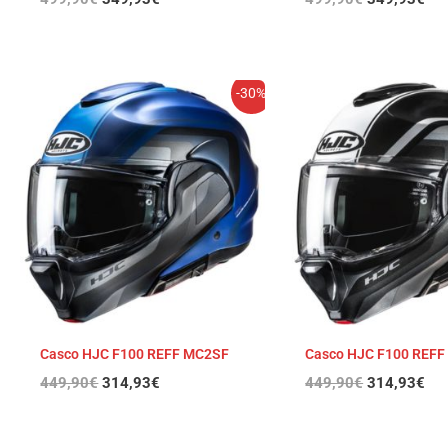
El
El
El
El
-30%
precio
precio
precio
pre
original
actual
original
act
era:
es:
era:
es:
449,90€.
314,93€.
449,90€.
314
Casco HJC F100 REFF MC2SF
Casco HJC F100 REFF
449,90
€
314,93
€
449,90
€
314,93
€