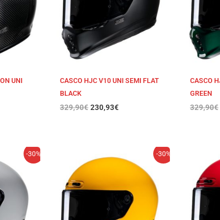
ON UNI
CASCO HJC V10 UNI SEMI FLAT
CASCO HJ
BLACK
GREEN
329,90
€
230,93
€
329,90
€
El
El
-30%
-30%
cio
precio
precio
ual
original
actual
era:
es:
,93€.
329,90€.
230,93€.