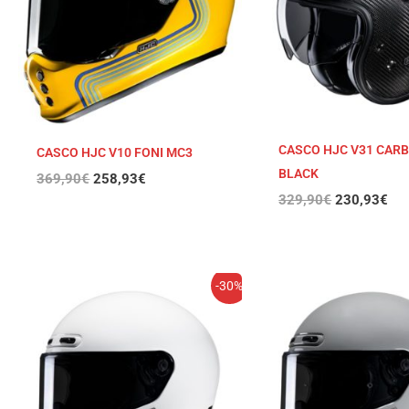
CASCO HJC V31 CARB
CASCO HJC V10 FONI MC3
BLACK
369,90
€
258,93
€
329,90
€
230,93
€
El
El
El
El
-30%
precio
precio
precio
pre
original
actual
original
act
era:
es:
era:
es:
329,90€.
230,93€.
329,90€.
230