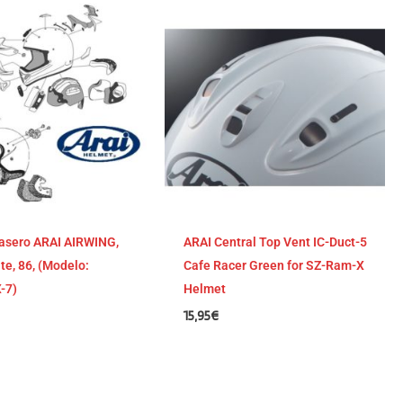
rasero ARAI AIRWING,
ARAI Central Top Vent IC-Duct-5
e, 86, (Modelo:
Cafe Racer Green for SZ-Ram-X
-7)
Helmet
15,95
€