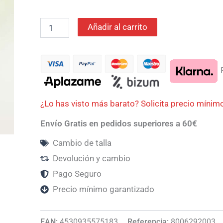
Añadir al carrito
P
¿Lo has visto más barato? Solicita precio mínim
Envío Gratis en pedidos superiores a 60€
Cambio de talla
Devolución y cambio
Pago Seguro
Precio mínimo garantizado
EAN:
4530935575183
Referencia:
8006292003