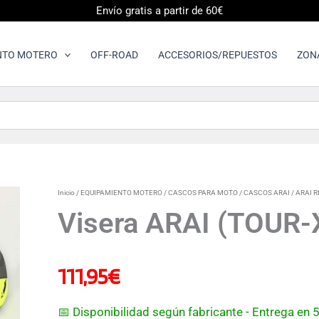
Envío gratis a partir de 60€
NTO MOTERO
OFF-ROAD
ACCESORIOS/REPUESTOS
ZON
Visera
Inicio
/
EQUIPAMIENTO MOTERO
/
CASCOS PARA MOTO
/
CASCOS ARAI
/
ARAI 
ARAI
Visera ARAI (TOUR-
(TOUR-
X4),
COVER
Amarillo
111,95
€
cantidad
📅 Disponibilidad según fabricante - Entrega en