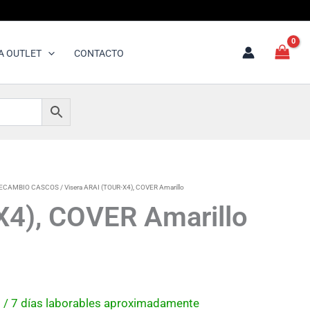
A OUTLET
CONTACTO
RECAMBIO CASCOS
/ Visera ARAI (TOUR-X4), COVER Amarillo
X4), COVER Amarillo
 5 / 7 días laborables aproximadamente