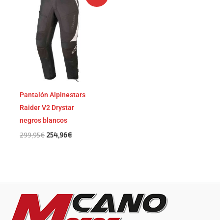
precio
precio
original
actual
era:
es:
299,95€.
254,96€.
Pantalón Alpinestars
Raider V2 Drystar
negros blancos
299,95
€
254,96
€