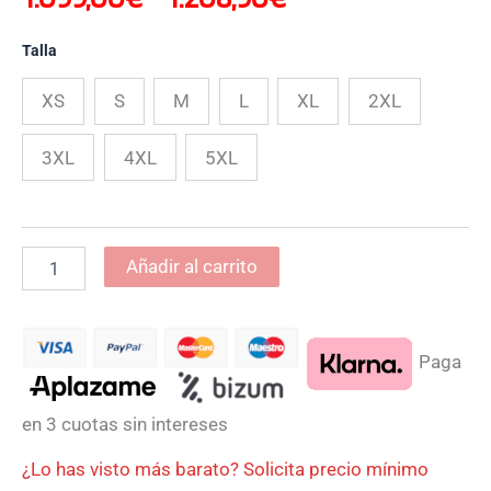
Talla
XS
S
M
L
XL
2XL
3XL
4XL
5XL
Añadir al carrito
Paga
en 3 cuotas sin intereses
¿Lo has visto más barato? Solicita precio mínimo