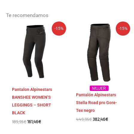
Te recomendamos
El
El
El
El
-15%
-15%
precio
precio
precio
precio
original
actual
original
actual
era:
es:
era:
es:
189,95€.
161,46€.
449,95€.
382,46€.
MUJER
Pantalon Alpinestars
Pantalón Alpinestars
BANSHEE WOMEN’S
Stella Road pro Gore-
LEGGINGS – SHORT
Tex negro
BLACK
449,95
€
382,46
€
189,95
€
161,46
€