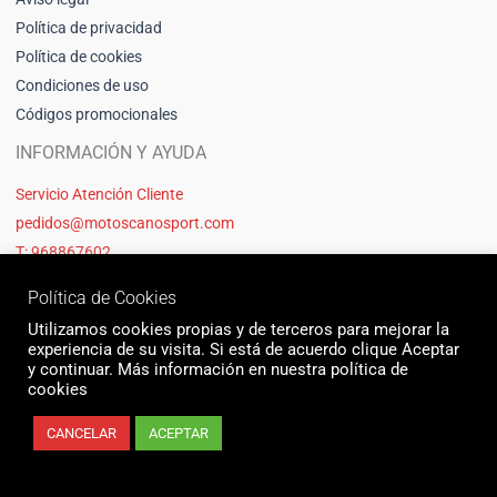
Política de privacidad
Política de cookies
Condiciones de uso
Códigos promocionales
INFORMACIÓN Y AYUDA
Servicio Atención Cliente
pedidos@motoscanosport.com
T: 968867602
Política de Cookies
Utilizamos cookies propias y de terceros para mejorar la
experiencia de su visita. Si está de acuerdo clique Aceptar
y continuar. Más información en nuestra política de
cookies
CANCELAR
ACEPTAR
© 2026 Motos Cano Sport | Sitio web creado y mantenido por Unika web
& seo