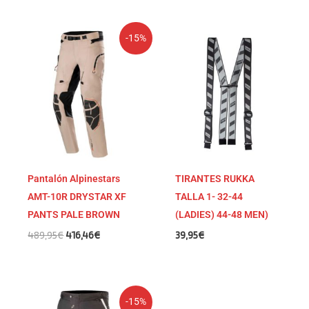
El
El
-15%
precio
precio
original
actual
era:
es:
489,95€.
416,46€.
Pantalón Alpinestars
TIRANTES RUKKA
AMT-10R DRYSTAR XF
TALLA 1- 32-44
PANTS PALE BROWN
(LADIES) 44-48 MEN)
489,95
€
416,46
€
39,95
€
El
El
-15%