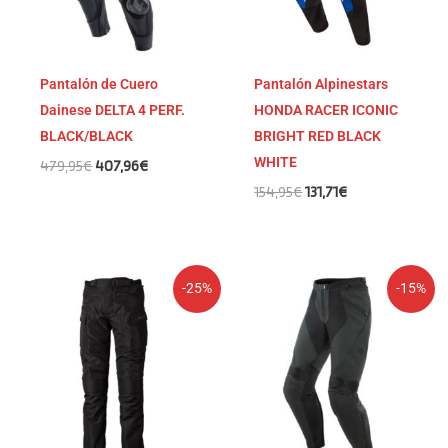
Pantalón de Cuero
Pantalón Alpinestars
Dainese DELTA 4 PERF.
HONDA RACER ICONIC
BLACK/BLACK
BRIGHT RED BLACK
WHITE
479,95
€
407,96
€
154,95
€
131,71
€
El
El
El
El
-25%
-15%
precio
precio
precio
precio
original
actual
original
actual
era:
es:
era:
es:
269,95€.
202,46€.
449,95€.
382,46€.