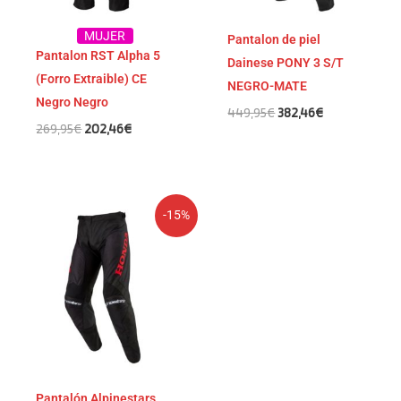
MUJER
Pantalon de piel
Pantalon RST Alpha 5
Dainese PONY 3 S/T
(Forro Extraible) CE
NEGRO-MATE
Negro Negro
449,95
€
382,46
€
269,95
€
202,46
€
El
El
-15%
precio
precio
original
actual
era:
es:
154,95€.
131,71€.
Pantalón Alpinestars