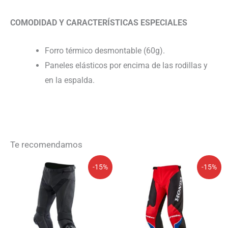
COMODIDAD Y CARACTERÍSTICAS ESPECIALES
Forro térmico desmontable (60g).
Paneles elásticos por encima de las rodillas y
en la espalda.
Te recomendamos
El
El
El
El
-15%
-15%
precio
precio
precio
precio
original
actual
original
actual
era:
es:
era:
es:
479,95€.
407,96€.
154,95€.
131,71€.