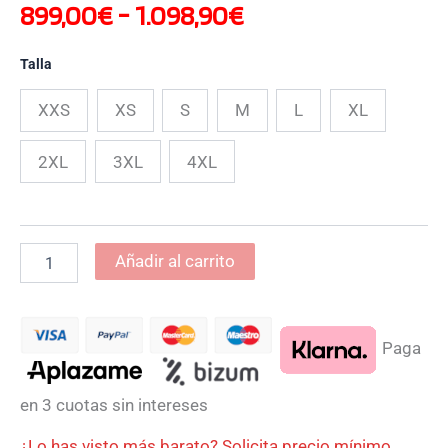
899,00
€
-
1.098,90
€
Talla
XXS
XS
S
M
L
XL
2XL
3XL
4XL
Añadir al carrito
Paga
en 3 cuotas sin intereses
¿Lo has visto más barato? Solicita precio mínimo