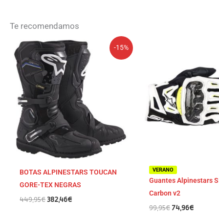
Te recomendamos
El
El
El
El
-15%
precio
precio
precio
precio
original
actual
original
actual
era:
es:
era:
es:
449,95€.
382,46€.
99,95€.
74,96€.
VERANO
BOTAS ALPINESTARS TOUCAN
Guantes Alpinestars S
GORE-TEX NEGRAS
Carbon v2
449,95
€
382,46
€
99,95
€
74,96
€