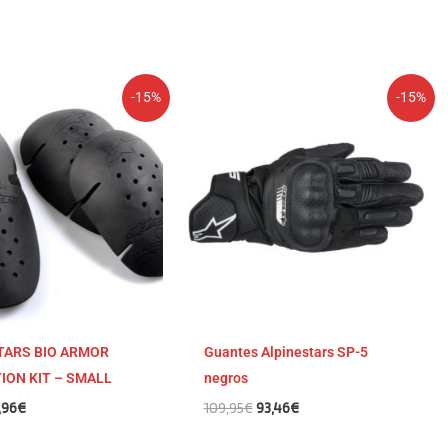
El
El
El
-15%
-15%
ecio
precio
precio
precio
iginal
actual
original
actual
a:
es:
era:
es:
,95€.
33,96€.
109,95€.
93,46€.
TARS BIO ARMOR
Guantes Alpinestars SP-5
ION KIT – SMALL
negros
,96
€
109,95
€
93,46
€