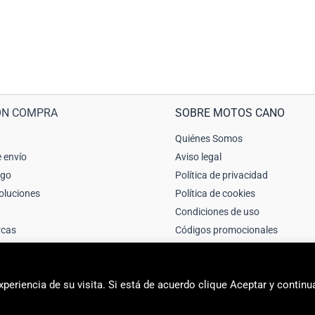
ÓN COMPRA
SOBRE MOTOS CANO
Quiénes Somos
 envío
Aviso legal
ago
Política de privacidad
oluciones
Política de cookies
Condiciones de uso
rcas
Códigos promocionales
periencia de su visita. Si está de acuerdo clique Aceptar y continu
2026 Motos Cano Sport | Sitio web creado y mantenido por Unika web & 