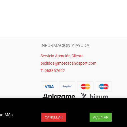
INFORMACIÓN Y AYUDA
Servicio Atención Cliente
pedidos@motoscanosport.com
T: 968867602
ar. Más
CANCELAR
ACEPTAR
seo