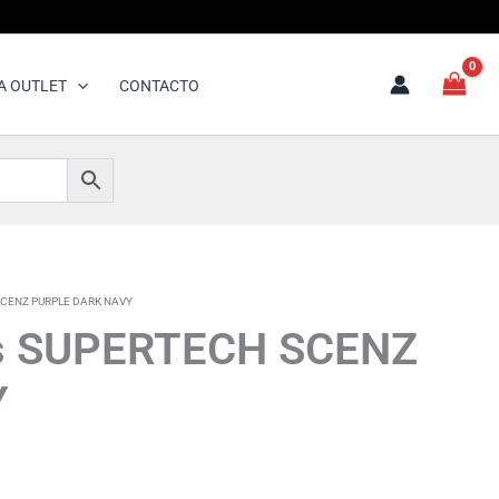
A OUTLET
CONTACTO
H SCENZ PURPLE DARK NAVY
ars SUPERTECH SCENZ
Y