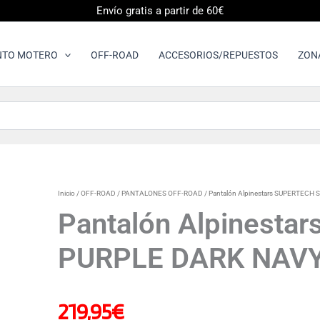
Envío gratis a partir de 60€
NTO MOTERO
OFF-ROAD
ACCESORIOS/REPUESTOS
ZON
Pantalón
Inicio
/
OFF-ROAD
/
PANTALONES OFF-ROAD
/ Pantalón Alpinestars SUPERTEC
Alpinestars
Pantalón Alpinest
SUPERTECH
SCENZ
PURPLE DARK NAV
PURPLE
DARK
NAVY
cantidad
219,95
€