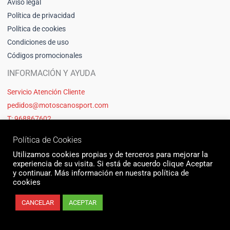
Aviso legal
Política de privacidad
Política de cookies
Condiciones de uso
Códigos promocionales
INFORMACIÓN Y AYUDA
Servicio Atención Cliente
pedidos@motoscanosport.com
T: 968867602
Política de Cookies
Utilizamos cookies propias y de terceros para mejorar la
experiencia de su visita. Si está de acuerdo clique Aceptar
y continuar. Más información en nuestra política de
cookies
CANCELAR
ACEPTAR
© 2026 Motos Cano Sport | Sitio web creado y mantenido por Unika web
& seo