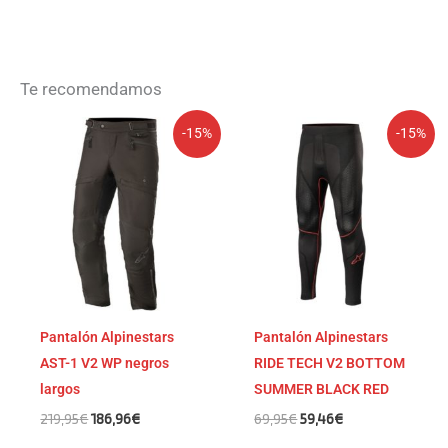
Te recomendamos
El
El
El
El
-15%
-15%
precio
precio
precio
precio
original
actual
original
actual
era:
es:
era:
es:
219,95€.
186,96€.
69,95€.
59,46€.
Pantalón Alpinestars
Pantalón Alpinestars
AST-1 V2 WP negros
RIDE TECH V2 BOTTOM
largos
SUMMER BLACK RED
219,95
€
186,96
€
69,95
€
59,46
€