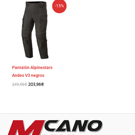
El
El
-15%
precio
precio
original
actual
era:
es:
239,95€.
203,96€.
Pantalón Alpinestars
Andes V3 negros
239,95
€
203,96
€