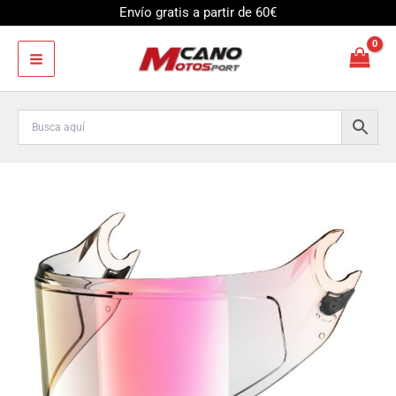
Ir
Envío gratis a partir de 60€
al
contenido
PANTALLA
SHARK
ROSA
PARA
SPARTAN
GT
VZ30045PPNK
cantidad