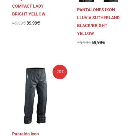
COMPACT LADY
PANTALONES IXON
BRIGHT YELLOW
LLUVIA SUTHERLAND
49,99
€
39,99
€
BLACK/BRIGHT
YELLOW
74,99
€
59,99
€
El
El
-20%
precio
precio
original
actual
era:
es:
24,99€.
19,99€.
Pantalón Ixon