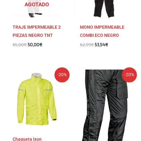
AGOTADO
TRAJE IMPERMEABLE 2
MONO IMPERMEABLE
PIEZAS NEGRO TNT
COMBI ECO NEGRO
65,00
€
50,00
€
62,99
€
53,54
€
El
El
El
El
-20%
-20%
precio
precio
precio
precio
original
actual
original
actual
era:
es:
era:
es:
49,99€.
39,99€.
74,99€.
59,99€.
Chaqueta Ixon