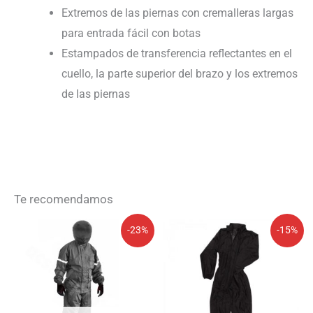
Extremos de las piernas con cremalleras largas
para entrada fácil con botas
Estampados de transferencia reflectantes en el
cuello, la parte superior del brazo y los extremos
de las piernas
Te recomendamos
El
El
El
El
-23%
-15%
precio
precio
precio
precio
original
actual
original
actual
era:
es:
era:
es:
65,00€.
50,00€.
62,99€.
53,54€.