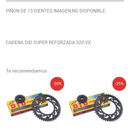
PIÑON DE 13 DIENTES:IMAGEN NO DISPONIBLE
CADENA DID SUPER REFORZADA 520 VX
Te recomendamos
El
El
El
El
-20%
-25%
precio
precio
precio
precio
original
actual
original
actual
era:
es:
era:
es:
153,65€.
122,92€.
145,95€.
109,46€.