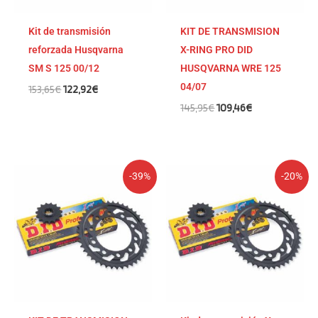
Kit de transmisión
KIT DE TRANSMISION
reforzada Husqvarna
X-RING PRO DID
SM S 125 00/12
HUSQVARNA WRE 125
04/07
153,65
€
122,92
€
145,95
€
109,46
€
El
El
El
El
-39%
-20%
precio
precio
precio
precio
original
actual
original
actual
era:
es:
era:
es:
155,56€.
94,25€.
153,83€.
123,06€.