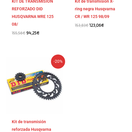
KIT DE TRANSMISION
Kit de transmisión X-
REFORZADO DID
ring negra Husqvarna
HUSQVARNA WRE 125
CR / WR 125 98/09
08/
153,83
€
123,06
€
155,56
€
94,25
€
El
El
-20%
precio
precio
original
actual
era:
es:
128,30€.
102,64€.
Kit de transmisión
reforzada Husqvarna