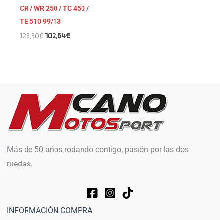
CR / WR 250 / TC 450 /
TE 510 99/13
128,30
€
102,64
€
Más de 50 años rodando contigo, pasión por las dos
ruedas.
INFORMACIÓN COMPRA