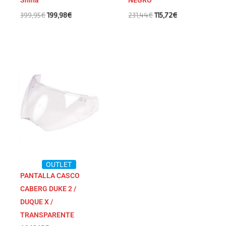
Shina
NEGRO
399,95
€
199,98
€
231,44
€
115,72
€
OUTLET
PANTALLA CASCO
CABERG DUKE 2 /
DUQUE X /
TRANSPARENTE