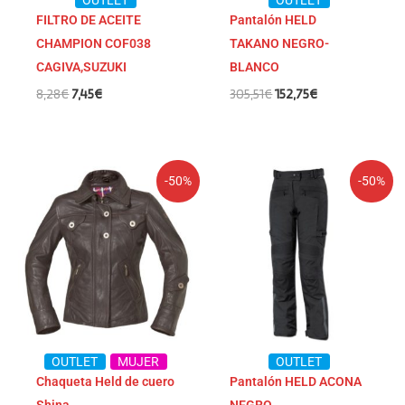
FILTRO DE ACEITE
Pantalón HELD
CHAMPION COF038
TAKANO NEGRO-
CAGIVA,SUZUKI
BLANCO
8,28
€
7,45
€
305,51
€
152,75
€
El
El
El
El
-50%
-50%
precio
precio
precio
precio
original
actual
original
actual
era:
es:
era:
es:
399,95€.
199,98€.
231,44€.
115,72€.
OUTLET
MUJER
OUTLET
Chaqueta Held de cuero
Pantalón HELD ACONA