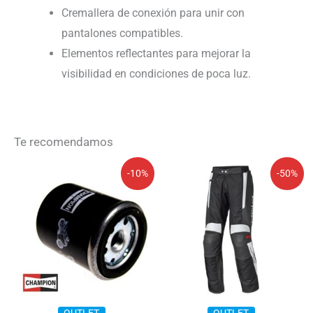
Cremallera de conexión para unir con
pantalones compatibles.
Elementos reflectantes para mejorar la
visibilidad en condiciones de poca luz.
Te recomendamos
El
El
El
El
-10%
-50%
precio
precio
precio
precio
original
actual
original
actual
era:
es:
era:
es:
8,28€.
7,45€.
305,51€.
152,75€.
OUTLET
OUTLET