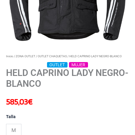
Inicio
/
ZONA OUTLET
/
OUTLET CHAQUETAS
/ HELD CAPRINO LADY NEGRO-BLANCO
OUTLET
MUJER
HELD CAPRINO LADY NEGRO-
BLANCO
585,03
€
Talla
M