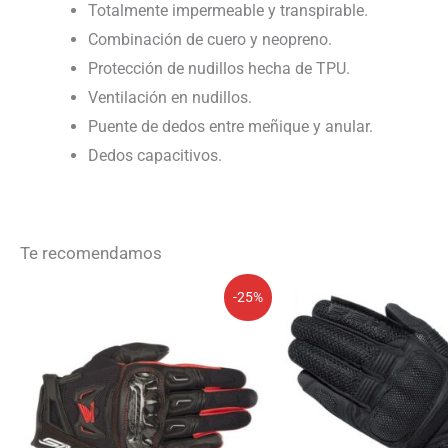
Totalmente impermeable y transpirable.
Combinación de cuero y neopreno.
Protección de nudillos hecha de TPU.
Ventilación en nudillos.
Puente de dedos entre meñique y anular.
Dedos capacitivos.
Te recomendamos
El
El
El
El
-25%
precio
precio
precio
precio
original
actual
original
actual
era:
es:
era:
es:
99,95€.
74,96€.
84,58€.
42,29€.