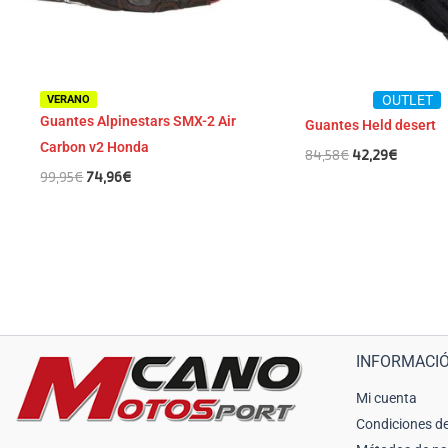
OUTLET
VERANO
Guantes Alpinestars SMX-2 Air
Guantes Held desert
Carbon v2 Honda
84,58
€
42,29
€
99,95
€
74,96
€
INFORMACI
Mi cuenta
Condiciones de