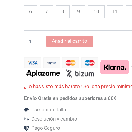
6
7
8
9
10
11
Añadir al carrito
P
¿Lo has visto más barato? Solicita precio mínim
Envío Gratis en pedidos superiores a 60€
Cambio de talla
Devolución y cambio
Pago Seguro