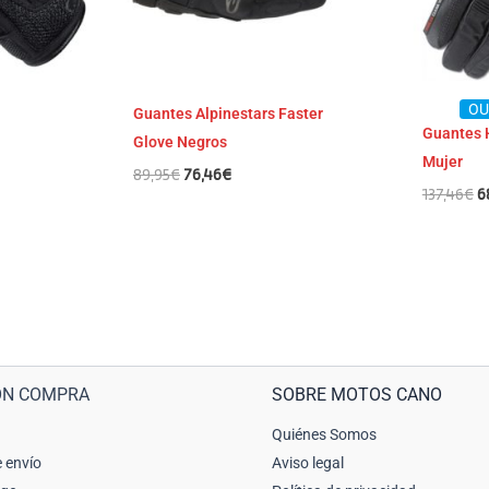
OU
Guantes Alpinestars Faster
Guantes 
Glove Negros
Mujer
89,95
€
76,46
€
137,46
€
6
ÓN COMPRA
SOBRE MOTOS CANO
Quiénes Somos
 envío
Aviso legal