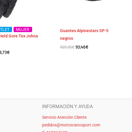
TLET
MUJER
Guantes Alpinestars SP-5
Held Gore Tex Johna
negros
109,95
€
93,46
€
8,73
€
INFORMACIÓN Y AYUDA
Servicio Atención Cliente
pedidos@motoscanosport.com