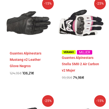
El
El
El
El
-15%
-25%
precio
precio
precio
precio
original
actual
original
actual
era:
es:
era:
es:
124,95€.
106,21€.
99,95€.
74,96€.
MUJER
VERANO
Guantes Alpinestars
Guantes Alpinestars
Mustang v2 Leather
Stella SMX-2 Air Carbon
Glove Negros
v2 Mujer
124,95
€
106,21
€
99,95
€
74,96
€
El
El
El
El
-25%
-15%
precio
precio
precio
precio
original
actual
original
actual