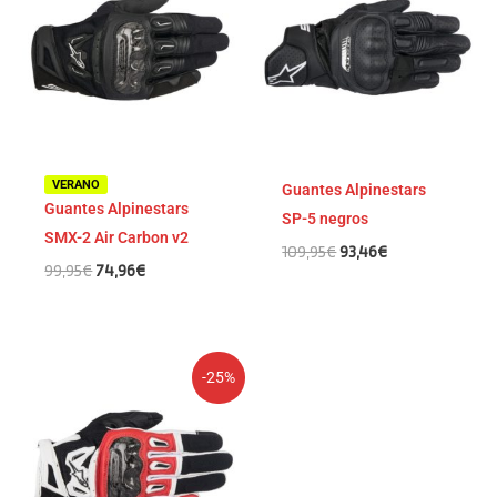
era:
es:
era:
es:
99,95€.
74,96€.
109,95€.
93,46€.
VERANO
Guantes Alpinestars
Guantes Alpinestars
SP-5 negros
SMX-2 Air Carbon v2
109,95
€
93,46
€
99,95
€
74,96
€
El
El
-25%
precio
precio
original
actual
era:
es:
99,95€.
74,96€.