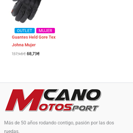
OUTLET
MUJER
Guantes Held Gore Tex
Johna Mujer
137,46
€
68,73
€
Más de 50 años rodando contigo, pasión por las dos
ruedas.