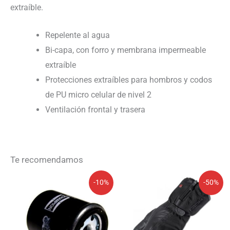
extraíble.
Repelente al agua
Bi-capa, con forro y membrana impermeable
extraíble
Protecciones extraíbles para hombros y codos
de PU micro celular de nivel 2
Ventilación frontal y trasera
Te recomendamos
El
El
El
El
-10%
-50%
precio
precio
precio
precio
original
actual
original
actual
era:
es:
era:
es:
8,28€.
7,45€.
137,46€.
68,73€.