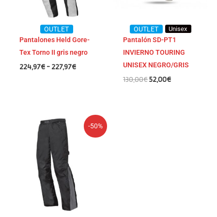
OUTLET
OUTLET
Unisex
Pantalones Held Gore-
Pantalón SD-PT1
Tex Torno II gris negro
INVIERNO TOURING
UNISEX NEGRO/GRIS
224,97
€
-
227,97
€
130,00
€
52,00
€
El
El
-50%
precio
precio
original
actual
era:
es:
166,63€.
83,30€.