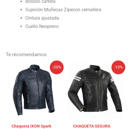
Bolsillo cartera
Sujeción Muñecas Zipecon cemallera
Cintura ajustada
Cuello Neopreno
Te recomendamos
El
El
El
El
-20%
-10%
precio
precio
precio
precio
original
actual
original
actual
era:
es:
era:
es:
389,99€.
311,99€.
449,99€.
404,99€.
Chaqueta IXON Spark
CHAQUETA SEGURA