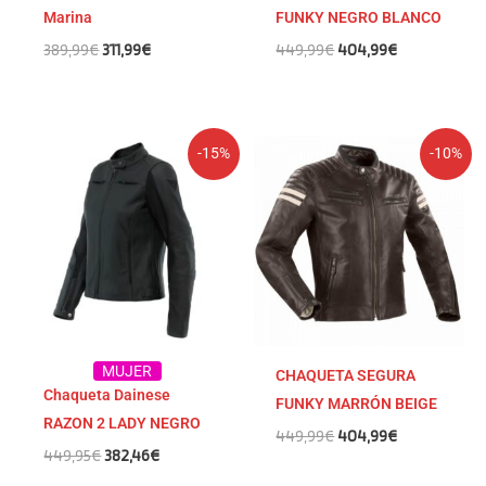
Marina
FUNKY NEGRO BLANCO
389,99
€
311,99
€
449,99
€
404,99
€
El
El
El
El
-15%
-10%
precio
precio
precio
precio
original
actual
original
actual
era:
es:
era:
es:
449,95€.
382,46€.
449,99€.
404,99€.
MUJER
CHAQUETA SEGURA
Chaqueta Dainese
FUNKY MARRÓN BEIGE
RAZON 2 LADY NEGRO
449,99
€
404,99
€
449,95
€
382,46
€