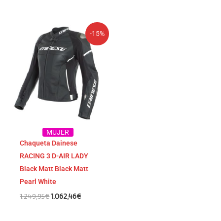
El
El
-15%
precio
precio
original
actual
era:
es:
1.249,95€.
1.062,46€.
MUJER
Chaqueta Dainese
RACING 3 D-AIR LADY
Black Matt Black Matt
Pearl White
1.249,95
€
1.062,46
€