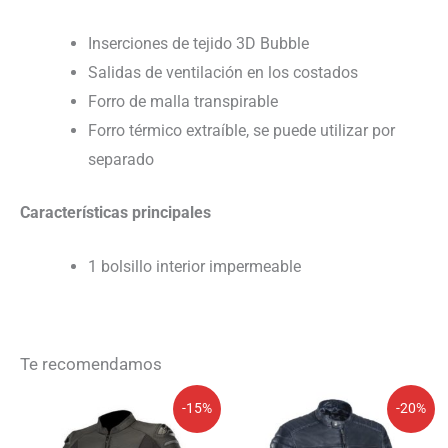
Inserciones de tejido 3D Bubble
Salidas de ventilación en los costados
Forro de malla transpirable
Forro térmico extraíble, se puede utilizar por
separado
Características principales
1 bolsillo interior impermeable
Te recomendamos
El
El
El
El
-15%
-20%
precio
precio
precio
precio
original
actual
original
actual