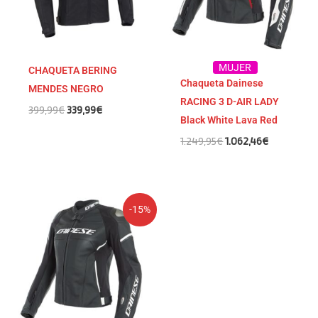
MUJER
CHAQUETA BERING
Chaqueta Dainese
MENDES NEGRO
RACING 3 D-AIR LADY
399,99
€
339,99
€
Black White Lava Red
1.249,95
€
1.062,46
€
El
El
-15%
precio
precio
original
actual
era:
es:
1.249,95€.
1.062,46€.