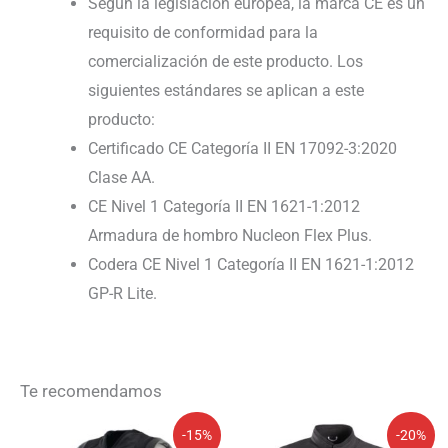
Según la legislación europea, la marca CE es un
requisito de conformidad para la
comercialización de este producto. Los
siguientes estándares se aplican a este
producto:
Certificado CE Categoría II EN 17092-3:2020
Clase AA.
CE Nivel 1 Categoría II EN 1621-1:2012
Armadura de hombro Nucleon Flex Plus.
Codera CE Nivel 1 Categoría II EN 1621-1:2012
GP-R Lite.
Te recomendamos
El
El
El
El
-15%
-20%
precio
precio
precio
precio