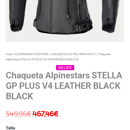
Inicio
/
EQUIPAMIENTO MOTERO
/
CHAQUETAS DE PIEL PARA MOTO
/ Chaqueta
Alpinestars STELLA GP PLUS V4 LEATHER BLACK BLACK
MUJER
Chaqueta Alpinestars STELLA
GP PLUS V4 LEATHER BLACK
BLACK
549,95
€
467,46
€
Talla