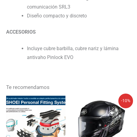
comunicación SRL3
Diseño compacto y discreto
ACCESORIOS
Incluye cubre barbilla, cubre nariz y lámina
antivaho Pinlock EVO
Te recomendamos
El
El
-10%
precio
precio
original
actual
era:
es:
898,99€.
809,09€.