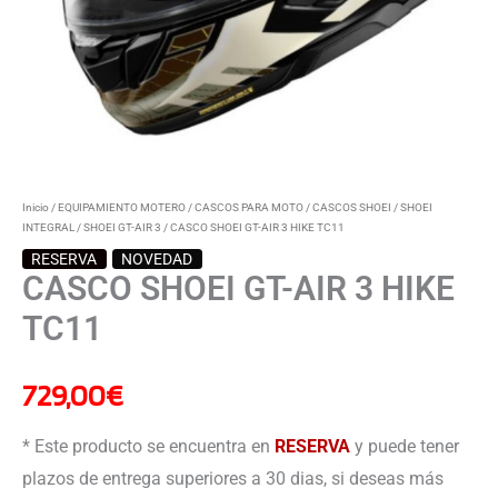
Inicio
/
EQUIPAMIENTO MOTERO
/
CASCOS PARA MOTO
/
CASCOS SHOEI
/
SHOEI
INTEGRAL
/
SHOEI GT-AIR 3
/ CASCO SHOEI GT-AIR 3 HIKE TC11
RESERVA
NOVEDAD
CASCO SHOEI GT-AIR 3 HIKE
TC11
729,00
€
* Este producto se encuentra en
RESERVA
y puede tener
plazos de entrega superiores a 30 dias, si deseas más