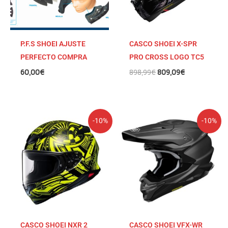
P.F.S SHOEI AJUSTE
CASCO SHOEI X-SPR
PERFECTO COMPRA
PRO CROSS LOGO TC5
60,00
€
898,99
€
809,09
€
El
El
El
El
-10%
-10%
precio
precio
precio
precio
original
actual
original
actual
era:
es:
era:
es:
599,00€.
539,10€.
538,99€.
485,09€.
CASCO SHOEI NXR 2
CASCO SHOEI VFX-WR