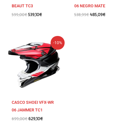
BEAUT TC3
06 NEGRO MATE
599,00
€
539,10
€
538,99
€
485,09
€
El
El
-10%
precio
precio
original
actual
era:
es:
699,00€.
629,10€.
CASCO SHOEI VFX-WR
06 JAMMER TC1
699,00
€
629,10
€