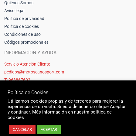
Quiénes Somos
Aviso legal
Política de privacidad
Política de cookies
Condiciones de uso
Códigos promocionales
INFORMACIÓN Y AYUDA
Servicio Atención Cliente
pedidos@motoscanosport.com
T: 968867602
Política de Cookies
Utilizamos cookies propias y de terceros para mejorar la
experiencia de su visita. Si está de acuerdo clique Aceptar
y continuar. Más información en nuestra política de
cookies
CANCELAR
ACEPTAR
© 2026 Motos Cano Sport | Sitio web creado y mantenido por Unika web