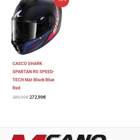
precio
precio
original
actual
era:
es:
389,99€.
272,99€.
CASCO SHARK
SPARTAN RS SPEED-
TECH Mat Black Blue
Red
389,99
€
272,99
€