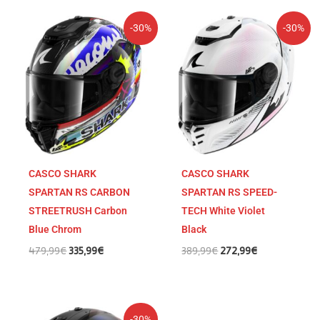
El
El
El
El
-30%
-30%
precio
precio
precio
precio
original
actual
original
actual
era:
es:
era:
es:
479,99€.
335,99€.
389,99€.
272,99€.
CASCO SHARK
CASCO SHARK
SPARTAN RS CARBON
SPARTAN RS SPEED-
STREETRUSH Carbon
TECH White Violet
Blue Chrom
Black
479,99
€
335,99
€
389,99
€
272,99
€
El
El
-30%