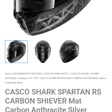
Inicio
/
EQUIPAMIENTO MOTERO
/
CASCOS PARA MOTO
/
CASCOS SHARK
/
SHARK
INTEGRAL
/
Spartan / GT / RS
/ CASCO SHARK SPARTAN RS CARBON SHIEVER Mat Carbon
Anthracite Silver
CASCO SHARK SPARTAN RS
CARBON SHIEVER Mat
Carbon Anthracite Silver