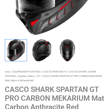
Inicio
/
EQUIPAMIENTO MOTERO
/
CASCOS PARA MOTO
/
CASCOS SHARK
/
SHARK
INTEGRAL
/
Spartan Carbon / GT
/ CASCO SHARK SPARTAN GT PRO CARBON MEKARIUM
Mat Carbon Anthracite Red
CASCO SHARK SPARTAN GT
PRO CARBON MEKARIUM Mat
Carbon Anthracite Red