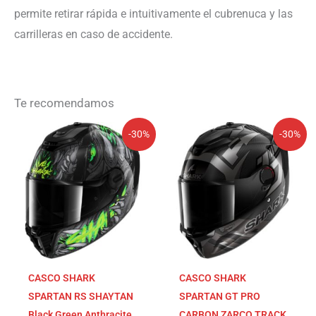
permite retirar rápida e intuitivamente el cubrenuca y las
carrilleras en caso de accidente.
Te recomendamos
El
El
El
El
-30%
-30%
precio
precio
precio
precio
original
actual
original
actual
era:
es:
era:
es:
389,99€.
272,99€.
629,99€.
440,99€.
CASCO SHARK
CASCO SHARK
SPARTAN RS SHAYTAN
SPARTAN GT PRO
Black Green Anthracite
CARBON ZARCO TRACK