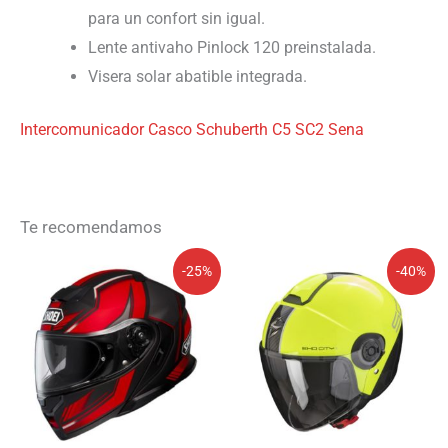
para un confort sin igual.
Lente antivaho Pinlock 120 preinstalada.
Visera solar abatible integrada.
Intercomunicador Casco Schuberth C5 SC2 Sena
Te recomendamos
El
El
El
El
-25%
-40%
precio
precio
precio
precio
original
actual
original
actual
era:
es:
era:
es:
769,00€.
575,75€.
159,90€.
95,94€.