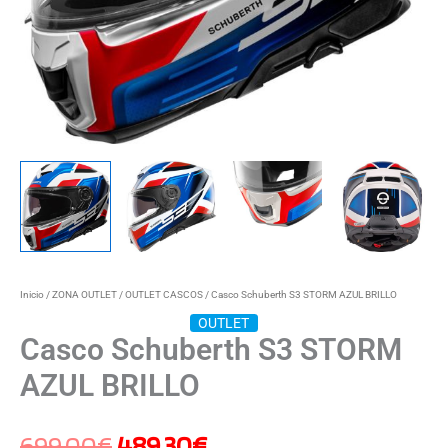
Inicio
/
ZONA OUTLET
/
OUTLET CASCOS
/ Casco Schuberth S3 STORM AZUL BRILLO
OUTLET
Casco Schuberth S3 STORM
AZUL BRILLO
699,00
€
489,30
€