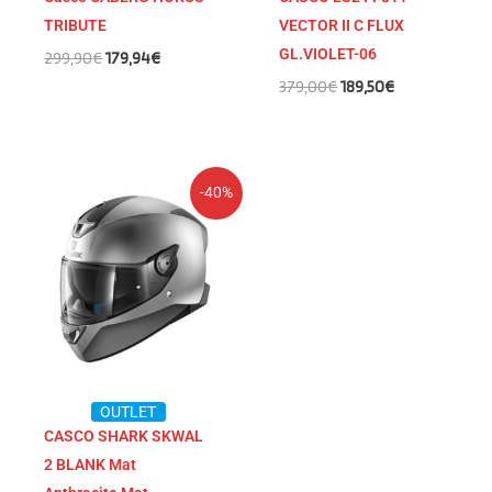
TRIBUTE
VECTOR II C FLUX
GL.VIOLET-06
299,90
€
179,94
€
379,00
€
189,50
€
El
El
-40%
precio
precio
original
actual
era:
es:
259,99€.
155,99€.
OUTLET
CASCO SHARK SKWAL
2 BLANK Mat