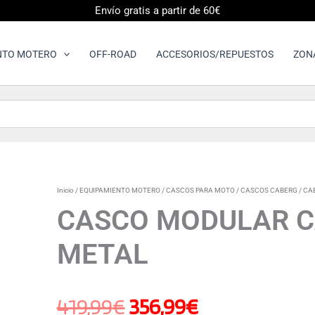
Envío gratis a partir de 60€
NTO MOTERO
OFF-ROAD
ACCESORIOS/REPUESTOS
ZON
CASCO
Inicio
/
EQUIPAMIENTO MOTERO
/
CASCOS PARA MOTO
/
CASCOS CABERG
/
CA
El
El
MODULAR
CASCO MODULAR C
CABERG
LEVO
precio
precio
METAL
X
GREY
METAL
original
actual
cantidad
419,99
€
356,99
€