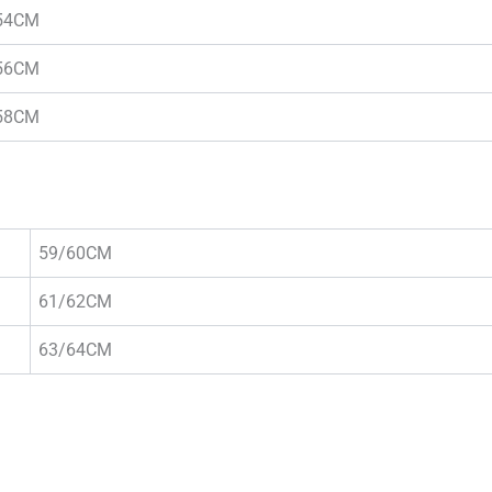
54CM
56CM
58CM
59/60CM
61/62CM
63/64CM