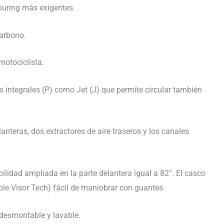
touring más exigentes.
carbono.
motociclista.
 integrales (P) como Jet (J) que permite circular también
nteras, dos extractores de aire traseros y los canales
idad ampliada en la parte delantera igual a 82°. El casco
le Visor Tech) fácil de maniobrar con guantes.
 desmontable y lavable.