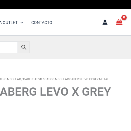
A OUTLET
CONTACTO
BERG MODULAR
/
CABERG LEVO
/ CASCO MODULAR CABERG LEVO X GREY METAL
ABERG LEVO X GREY