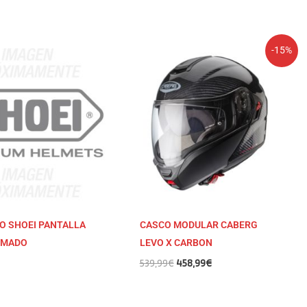
El
El
-15%
precio
precio
original
actual
era:
es:
539,99€.
458,99€.
O SHOEI PANTALLA
CASCO MODULAR CABERG
UMADO
LEVO X CARBON
539,99
€
458,99
€