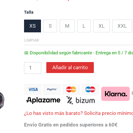
era:
es:
Talla
419,99€.
356,99€.
XS
S
M
L
XL
XXL
LIMPIAR
📅 Disponibilidad según fabricante - Entrega en 5 / 7 
Añadir al carrito
P
¿Lo has visto más barato? Solicita precio mínim
Envío Gratis en pedidos superiores a 60€