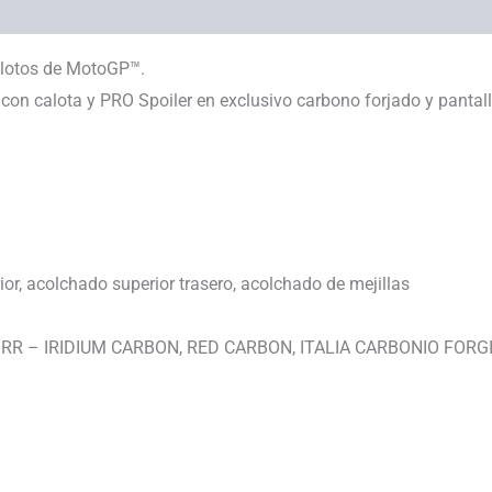
s
pilotos de MotoGP™.
 con calota y PRO Spoiler en exclusivo carbono forjado y panta
ior, acolchado superior trasero, acolchado de mejillas
A GP RR – IRIDIUM CARBON, RED CARBON, ITALIA CARBONIO FORG