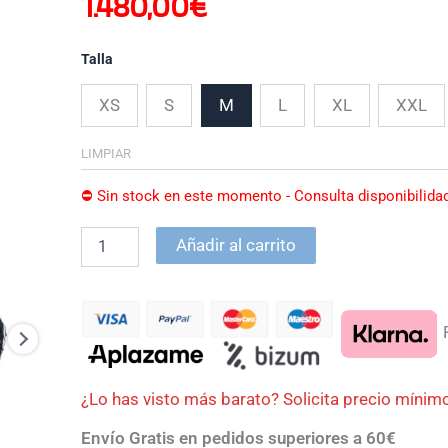
1.480,00
€
CARBON
cantidad
Talla
XS
S
M
L
XL
XXL
LIMPIAR
⛔ Sin stock en este momento - Consulta disponibilida
Añadir al carrito
P
¿Lo has visto más barato? Solicita precio mínim
Envío Gratis en pedidos superiores a 60€