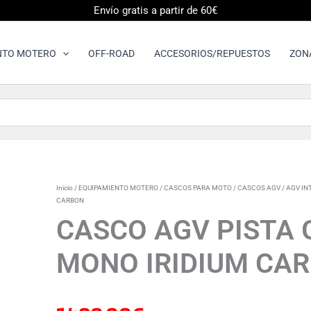
Envío gratis a partir de 60€
NTO MOTERO
OFF-ROAD
ACCESORIOS/REPUESTOS
ZON
CASCO
Inicio
/
EQUIPAMIENTO MOTERO
/
CASCOS PARA MOTO
/
CASCOS AGV
/
AGV IN
AGV
CARBON
PISTA
CASCO AGV PISTA 
GP
RR
MONO IRIDIUM CA
E2206
DOT
MONO
IRIDIUM