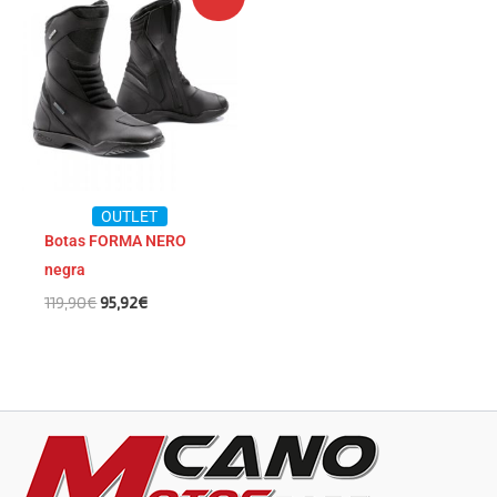
precio
precio
original
actual
era:
es:
119,90€.
95,92€.
OUTLET
Botas FORMA NERO
negra
119,90
€
95,92
€