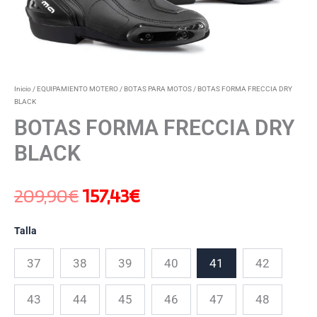
Inicio
/
EQUIPAMIENTO MOTERO
/
BOTAS PARA MOTOS
/ BOTAS FORMA FRECCIA DRY
BLACK
BOTAS FORMA FRECCIA DRY
BLACK
209,90
€
157,43
€
Talla
37
38
39
40
41
42
43
44
45
46
47
48