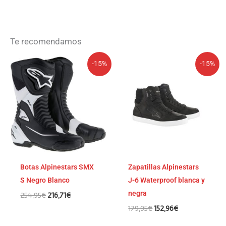
Te recomendamos
El
El
El
El
-15%
-15%
precio
precio
precio
precio
original
actual
original
actual
era:
es:
era:
es:
254,95€.
216,71€.
179,95€.
152,96€.
Botas Alpinestars SMX
Zapatillas Alpinestars
S Negro Blanco
J-6 Waterproof blanca y
negra
254,95
€
216,71
€
179,95
€
152,96
€