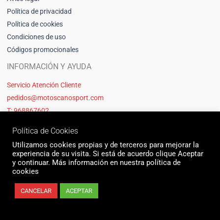
Política de privacidad
Política de cookies
Condiciones de uso
Códigos promocionales
INFORMACIÓN Y AYUDA
Servicio Atención Cliente
pedidos@motoscanosport.com
T: 968867602
Política de Cookies
Utilizamos cookies propias y de terceros para mejorar la
experiencia de su visita. Si está de acuerdo clique Aceptar
y continuar. Más información en nuestra política de
cookies
CANCELAR
ACEPTAR
© 2026 Motos Cano Sport | Sitio web creado y mantenido por Unika web
& seo