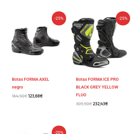
El
El
El
El
-25%
-25%
precio
precio
precio
precio
original
actual
original
actual
era:
es:
era:
es:
164,90€.
123,68€.
309,90€.
232,43€.
Botas FORMA AXEL
Botas FORMA ICE PRO
negro
BLACK GREY YELLOW
FLUO
164,90
€
123,68
€
309,90
€
232,43
€
El
El
-20%