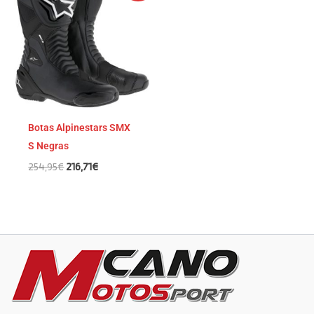
original
actual
era:
es:
254,95€.
216,71€.
Botas Alpinestars SMX
S Negras
254,95
€
216,71
€