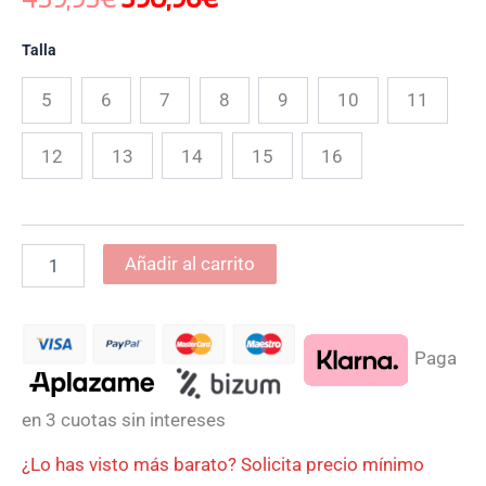
Talla
5
6
7
8
9
10
11
12
13
14
15
16
Añadir al carrito
Paga
en 3 cuotas sin intereses
¿Lo has visto más barato? Solicita precio mínimo